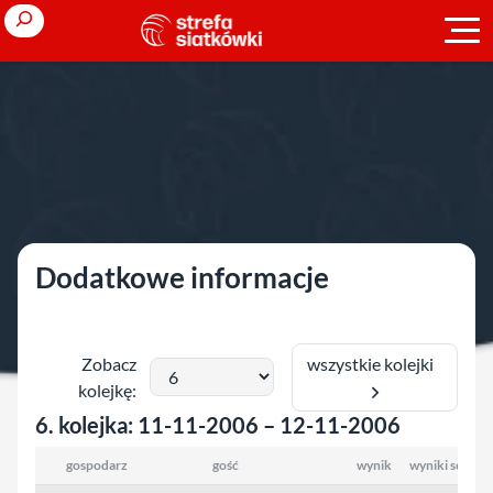
Przejdź
Search
do
treści
Strona główna
»
Puchar Polski
»
2006/2007
»
mężczyźni
»
runda
grupowa
»
grupa 3
grupa 3
Dodatkowe informacje
wszystkie kolejki
Zobacz
kolejkę:
6. kolejka: 11-11-2006 – 12-11-2006
gospodarz
gość
wynik
wyniki setów