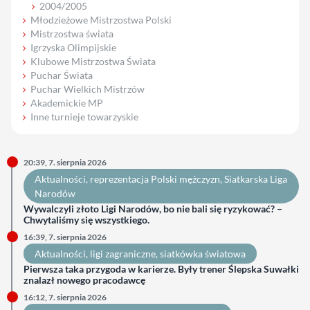
2004/2005
Młodzieżowe Mistrzostwa Polski
Mistrzostwa świata
Igrzyska Olimpijskie
Klubowe Mistrzostwa Świata
Puchar Świata
Puchar Wielkich Mistrzów
Akademickie MP
Inne turnieje towarzyskie
20:39, 7. sierpnia 2026
Aktualności
, 
reprezentacja Polski mężczyzn
, 
Siatkarska Liga
Narodów
Wywalczyli złoto Ligi Narodów, bo nie bali się ryzykować? –
Chwytaliśmy się wszystkiego.
16:39, 7. sierpnia 2026
Aktualności
, 
ligi zagraniczne
, 
siatkówka światowa
Pierwsza taka przygoda w karierze. Były trener Ślepska Suwałki
znalazł nowego pracodawcę
16:12, 7. sierpnia 2026