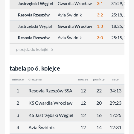
Jastrzębski Węgiel
Gwardia Wrocław
3:1
31:29, 21:25
Resovia Rzeszów
Avia Świdnik
3:2
25:18, 25:27
Jastrzębski Węgiel
Gwardia Wrocław
1:3
18:25, 19:25
Resovia Rzeszów
Avia Świdnik
3:0
25:15, 25:16
przejdź do kolejki:
5
tabela po 6. kolejce
miejsce
drużyna
mecze
punkty
sety
mał
1
Resovia Rzeszów SSA
12
22
34:13
10
2
KS Gwardia Wrocław
12
20
29:23
116
3
KS Jastrzębski Węgiel
12
16
17:25
94
4
Avia Świdnik
12
14
12:31
91