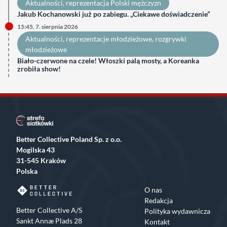
Aktualności
, 
reprezentacja Polski mężczyzn
Jakub Kochanowski już po zabiegu. „Ciekawe doświadczenie”
15:45, 7. sierpnia 2026
Aktualności
, 
reprezentacje młodzieżowe
, 
rozgrywki
młodzieżowe
Biało-czerwone na czele! Włoszki palą mosty, a Koreanka
zrobiła show!
Better Collective Poland Sp. z o.o.
Mogilska 43
31-545 Kraków
Polska
O nas
Redakcja
Better Collective A/S
Polityka wydawnicza
Sankt Annæ Plads 28
Kontakt