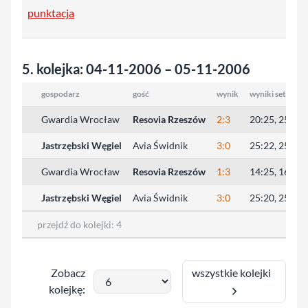
punktacja
5. kolejka: 04-11-2006 – 05-11-2006
gospodarz
gość
wynik
wyniki setów
Gwardia Wrocław
Resovia Rzeszów
2:3
20:25, 25:20,
Jastrzębski Węgiel
Avia Świdnik
3:0
25:22, 25:17,
Gwardia Wrocław
Resovia Rzeszów
1:3
14:25, 16:25,
Jastrzębski Węgiel
Avia Świdnik
3:0
25:20, 25:22,
przejdź do kolejki:
4
wszystkie kolejki
Zobacz
kolejkę: