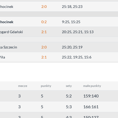
hocinek
2:0
25:18, 25:23
hocinek
0:2
9:25, 15:25
rogard Gdański
2:1
20:25, 25:21, 15:13
a Szczecin
2:0
25:20, 25:19
iła
2:1
25:22, 19:25, 15:6
mecze
punkty
sety
małe punkty
3
5
5:2
159:140
3
5
5:3
166:161
3
5
4:3
150:127