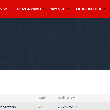
WSY
ROZGRYWKI
WYNIKI
TAURON LIGA
004/2005
»
młodziczki
»
1/4 finału
»
Piła
wynik
wyniki setów
a Szczecin
2:0
28:26, 25:17