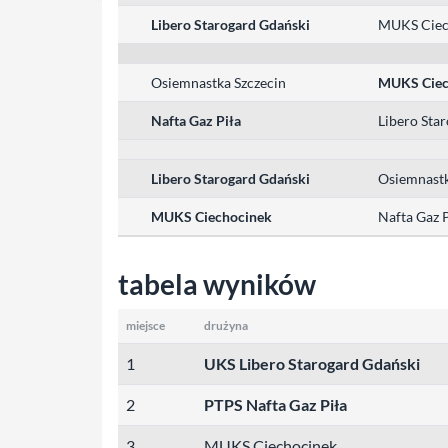
Libero Starogard Gdański
MUKS Ciec
Osiemnastka Szczecin
MUKS Ciec
Nafta Gaz Piła
Libero Sta
Libero Starogard Gdański
Osiemnastk
MUKS Ciechocinek
Nafta Gaz P
tabela wyników
miejsce
drużyna
1
UKS Libero Starogard Gdański
2
PTPS Nafta Gaz Piła
3
MUKS Ciechocinek