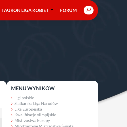
Search
TAURON LIGA KOBIET
FORUM
MENU WYNIKÓW
Ligi polskie
Siatkarska Liga Narodów
Liga Europejska
Kwalifikacje olimpijskie
Mistrzostwa Europy
Młodzieżowe Mistrzostwa Świata