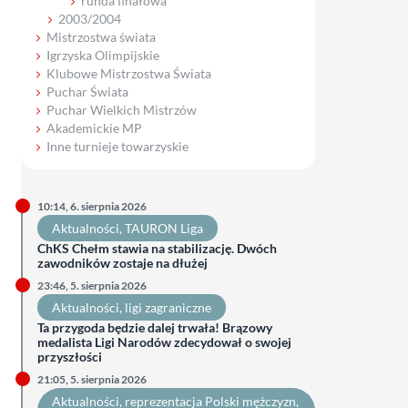
runda finałowa
2003/2004
Mistrzostwa świata
Igrzyska Olimpijskie
Klubowe Mistrzostwa Świata
Puchar Świata
Puchar Wielkich Mistrzów
Akademickie MP
Inne turnieje towarzyskie
10:14, 6. sierpnia 2026
Aktualności
, 
TAURON Liga
ChKS Chełm stawia na stabilizację. Dwóch
zawodników zostaje na dłużej
23:46, 5. sierpnia 2026
Aktualności
, 
ligi zagraniczne
Ta przygoda będzie dalej trwała! Brązowy
medalista Ligi Narodów zdecydował o swojej
przyszłości
21:05, 5. sierpnia 2026
Aktualności
, 
reprezentacja Polski mężczyzn
, 