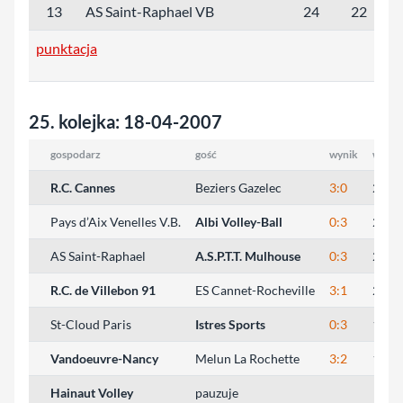
13
AS Saint-Raphael VB
24
22
2
punktacja
25. kolejka: 18-04-2007
gospodarz
gość
wynik
wynik
R.C. Cannes
Beziers Gazelec
3:0
25:17
Pays d’Aix Venelles V.B.
Albi Volley-Ball
0:3
24:26
AS Saint-Raphael
A.S.P.T.T. Mulhouse
0:3
20:25
R.C. de Villebon 91
ES Cannet-Rocheville
3:1
25:21
St-Cloud Paris
Istres Sports
0:3
16:25
Vandoeuvre-Nancy
Melun La Rochette
3:2
16:25
Hainaut Volley
pauzuje