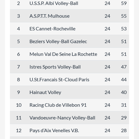
2
U.S.S.P. Albi Volley-Ball
24
59
5
3
A.S.P.T.T. Mulhouse
24
55
5
4
ES Cannet-Rocheville
24
53
5
5
Beziers Volley-Ball Gazelec
24
51
5
6
Melun Val De Seine La Rochette
24
51
5
7
Istres Sports Volley-Ball
24
47
4
8
U.St.Francais St-Cloud Paris
24
44
4
9
Hainaut Volley
24
40
4
10
Racing Club de Villebon 91
24
31
3
11
Vandoeuvre-Nancy Volley-Ball
24
29
2
12
Pays d’Aix Venelles V.B.
24
28
2