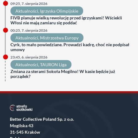
09:25, 7. sierpnia 2026
Aktualności
, 
Igrzyska Olimpijskie
FIVB planuje wielką rewolucję przed igrzyskami! Wściekli
Włosi nie mają zamiaru się poddać
00:25, 7. sierpnia 2026
Aktualności
, 
Mistrzostwa Europy
Cyrk, to mało powiedziane. Prowadzi kadrę, choć nie podpisał
umowy
23:45, 6. sierpnia 2026
Aktualności
, 
TAURON Liga
Zmiana za sterami Sokoła Mogilno! W kasie będzie już
porządek?
Better Collective Poland Sp. z o.o.
Mogilska 43
31-545 Kraków