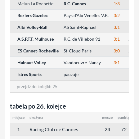
Melun La Rochette
R.C. Cannes
1:3
25:20
Beziers Gazelec
Pays d’Aix Venelles V.B.
3:2
25:15
Albi Volley-Ball
AS Saint-Raphael
3:1
17:25
A.S.P.T.T. Mulhouse
R.C. de Villebon 91
3:1
25:15
ES Cannet-Rocheville
St-Cloud Paris
3:0
25:21
Hainaut Volley
Vandoeuvre-Nancy
3:1
25:20
Istres Sports
pauzuje
przejdź do kolejki:
25
tabela po 26. kolejce
miejsce
drużyna
mecze
punkty
1
Racing Club de Cannes
24
72
7