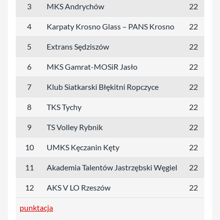
3
MKS Andrychów
22
4
4
Karpaty Krosno Glass – PANS Krosno
22
4
5
Extrans Sędziszów
22
3
6
MKS Gamrat-MOSiR Jasło
22
2
7
Klub Siatkarski Błękitni Ropczyce
22
2
8
TKS Tychy
22
2
9
TS Volley Rybnik
22
2
10
UMKS Kęczanin Kęty
22
2
11
Akademia Talentów Jastrzębski Węgiel
22
2
12
AKS V LO Rzeszów
22
punktacja