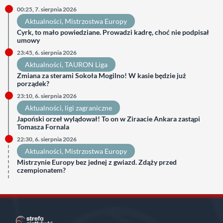
00:25, 7. sierpnia 2026
Aktualności
, 
Mistrzostwa Europy
Cyrk, to mało powiedziane. Prowadzi kadrę, choć nie podpisał
umowy
23:45, 6. sierpnia 2026
Aktualności
, 
TAURON Liga
Zmiana za sterami Sokoła Mogilno! W kasie będzie już
porządek?
23:10, 6. sierpnia 2026
Aktualności
, 
ligi zagraniczne
Japoński orzeł wylądował! To on w Ziraacie Ankara zastąpi
Tomasza Fornala
22:30, 6. sierpnia 2026
Aktualności
, 
Mistrzostwa Europy
Mistrzynie Europy bez jednej z gwiazd. Zdąży przed
czempionatem?