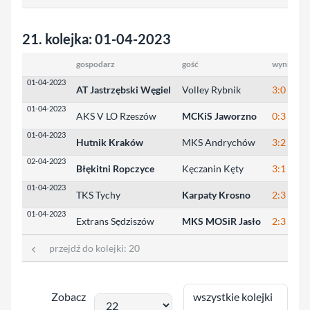
21. kolejka: 01-04-2023
gospodarz
gość
wynik
w
01-04-2023
AT Jastrzębski Węgiel
Volley Rybnik
3:0
2
01-04-2023
AKS V LO Rzeszów
MCKiS Jaworzno
0:3
1
01-04-2023
Hutnik Kraków
MKS Andrychów
3:2
2
02-04-2023
Błękitni Ropczyce
Kęczanin Kęty
3:1
2
01-04-2023
TKS Tychy
Karpaty Krosno
2:3
2
01-04-2023
Extrans Sędziszów
MKS MOSiR Jasło
2:3
2
przejdź do kolejki:
20
wszystkie kolejki
Zobacz