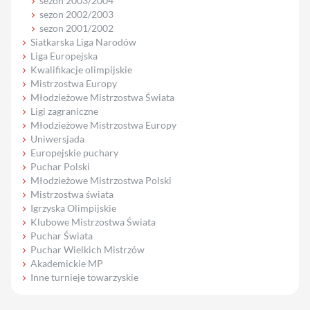
sezon 2003/2004
sezon 2002/2003
sezon 2001/2002
Siatkarska Liga Narodów
Liga Europejska
Kwalifikacje olimpijskie
Mistrzostwa Europy
Młodzieżowe Mistrzostwa Świata
Ligi zagraniczne
Młodzieżowe Mistrzostwa Europy
Uniwersjada
Europejskie puchary
Puchar Polski
Młodzieżowe Mistrzostwa Polski
Mistrzostwa świata
Igrzyska Olimpijskie
Klubowe Mistrzostwa Świata
Puchar Świata
Puchar Wielkich Mistrzów
Akademickie MP
Inne turnieje towarzyskie