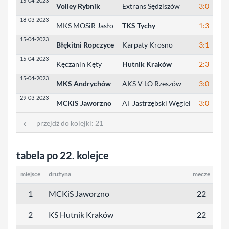
15-04-2023
Volley Rybnik
Extrans Sędziszów
3:0
2
18-03-2023
MKS MOSiR Jasło
TKS Tychy
1:3
1
15-04-2023
Błękitni Ropczyce
Karpaty Krosno
3:1
2
15-04-2023
Kęczanin Kęty
Hutnik Kraków
2:3
1
15-04-2023
MKS Andrychów
AKS V LO Rzeszów
3:0
2
29-03-2023
MCKiS Jaworzno
AT Jastrzębski Węgiel
3:0
2
przejdź do kolejki:
21
tabela po 22. kolejce
miejsce
drużyna
mecze
pun
1
MCKiS Jaworzno
22
6
2
KS Hutnik Kraków
22
5