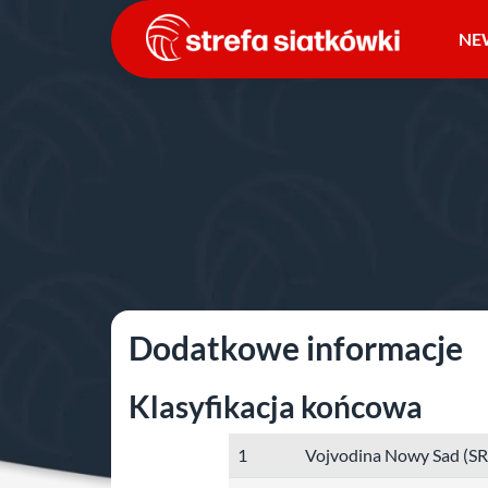
Przejdź
do
NE
treści
Strona główna
»
Europejskie puchary
»
sezon 2014/2
1/2 finału i finał
Dodatkowe informacje
Klasyfikacja końcowa
1
Vojvodina Nowy Sad (S