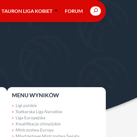
Search
TAURON LIGA KOBIET
FORUM
MENU WYNIKÓW
Ligi polskie
Siatkarska Liga Narodów
Liga Europejska
Kwalifikacje olimpijskie
Mistrzostwa Europy
Młodzieżowe Mistrzostwa Świata