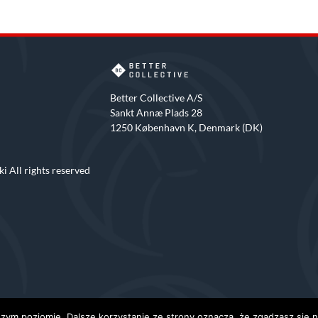
Better Collective A/S
Sankt Annæ Plads 28
1250 København K, Denmark (DK)
i All rights reserved
zym poziomie. Dalsze korzystanie ze strony oznacza, że zgadzasz się na