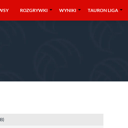
WSY
ROZGRYWKI
WYNIKI
TAURON LIGA
015
»
Challenge Cup (M)
»
1/2 finału i finał
RB)