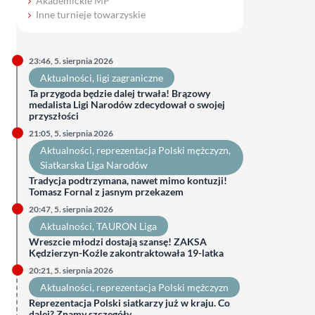
Akademickie MP
Inne turnieje towarzyskie
23:46, 5. sierpnia 2026
Aktualności
, 
ligi zagraniczne
Ta przygoda będzie dalej trwała! Brązowy
medalista Ligi Narodów zdecydował o swojej
przyszłości
21:05, 5. sierpnia 2026
Aktualności
, 
reprezentacja Polski mężczyzn
, 
Siatkarska Liga Narodów
Tradycja podtrzymana, nawet mimo kontuzji!
Tomasz Fornal z jasnym przekazem
20:47, 5. sierpnia 2026
Aktualności
, 
TAURON Liga
Wreszcie młodzi dostają szansę! ZAKSA
Kędzierzyn-Koźle zakontraktowała 19-latka
20:21, 5. sierpnia 2026
Aktualności
, 
reprezentacja Polski mężczyzn
Reprezentacja Polski siatkarzy już w kraju. Co
dalej? Znamy szczegóły