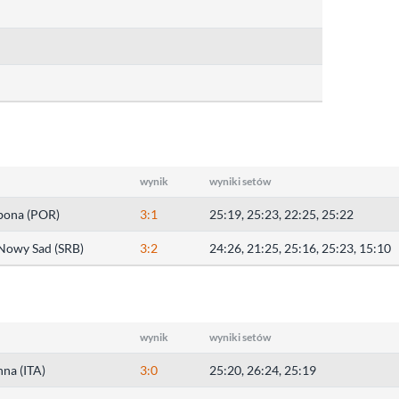
wynik
wyniki setów
zbona (POR)
3:1
25:19, 25:23, 22:25, 25:22
Nowy Sad (SRB)
3:2
24:26, 21:25, 25:16, 25:23, 15:10
wynik
wyniki setów
na (ITA)
3:0
25:20, 26:24, 25:19