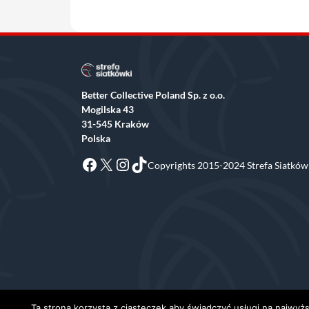
Better Collective Poland Sp. z o.o.
Mogilska 43
31-545 Kraków
Polska
Facebook
X
Instagram
TikTok
Copyrights 2015-2024 Strefa Siatkówk
Ta strona korzysta z ciasteczek aby świadczyć usługi na najwyżs