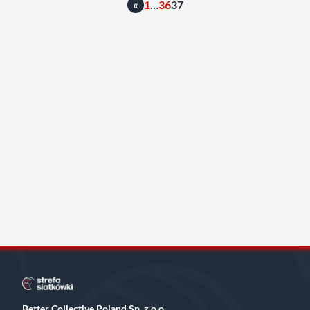
«
1
…
36
37
Better Collective Poland Sp. z o.o.