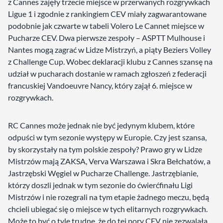
z Cannes zajęły trzecie miejsce w przerwanych rozgrywkach
Ligue 1 i zgodnie z rankingiem CEV miały zagwarantowane
podobnie jak czwarte w tabeli Volero Le Cannet miejsce w
Pucharze CEV. Dwa pierwsze zespoły – ASPTT Mulhouse i
Nantes mogą zagrać w Lidze Mistrzyń, a piąty Beziers Volley
z Challenge Cup. Wobec deklaracji klubu z Cannes szansę na
udział w pucharach dostanie w ramach zgłoszeń z federacji
francuskiej Vandoeuvre Nancy, który zajął 6. miejsce w
rozgrywkach.
RC Cannes może jednak nie być jedynym klubem, które
odpuści w tym sezonie występy w Europie. Czy jest szansa,
by skorzystały na tym polskie zespoły? Prawo gry w Lidze
Mistrzów mają ZAKSA, Verva Warszawa i Skra Bełchatów, a
Jastrzębski Węgiel w Pucharze Challenge. Jastrzębianie,
którzy doszli jednak w tym sezonie do ćwierćfinału Ligi
Mistrzów i nie rozegrali na tym etapie żadnego meczu, będą
chcieli ubiegać się o miejsce w tych elitarnych rozgrywkach.
Może to być o tyle trudne, że do tej pory CEV nie zezwalała