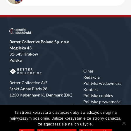
Better Collective Poland Sp. z o.o.
Mogilska 43
31-545 Kraków
Polska
O nas
Redakcja
Better Collective A/S
Polityka wydawnicza
Sankt Annæ Plads 28
Kontakt
1250 København K, Denmark (DK)
Polityka cookies
Polityka prywatności
Facebook
X
Instagram
TikTok
Ta strona korzysta z ciasteczek aby świadczyć usługi na
Copyrights 2015-2024 Strefa Siatkówki All rights reserved
najwyższym poziomie. Dalsze korzystanie ze strony oznacza,
że zgadzasz się na ich użycie.