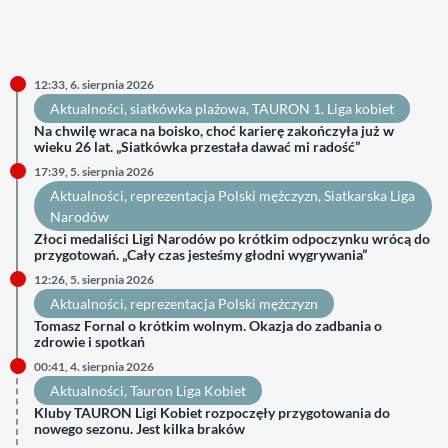
12:33, 6. sierpnia 2026
Aktualności
, 
siatkówka plażowa
, 
TAURON 1. Liga kobiet
Na chwilę wraca na boisko, choć karierę zakończyła już w
wieku 26 lat. „Siatkówka przestała dawać mi radość”
17:39, 5. sierpnia 2026
Aktualności
, 
reprezentacja Polski mężczyzn
, 
Siatkarska Liga
Narodów
Złoci medaliści Ligi Narodów po krótkim odpoczynku wrócą do
przygotowań. „Cały czas jesteśmy głodni wygrywania”
12:26, 5. sierpnia 2026
Aktualności
, 
reprezentacja Polski mężczyzn
Tomasz Fornal o krótkim wolnym. Okazja do zadbania o
zdrowie i spotkań
00:41, 4. sierpnia 2026
Aktualności
, 
Tauron Liga Kobiet
Kluby TAURON Ligi Kobiet rozpoczęły przygotowania do
nowego sezonu. Jest kilka braków