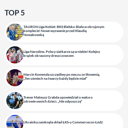
TOP 5
TAURON Liga Kobiet: BKS Bielsko-Biała w okrojonym
komplecie! Nowe wyzwanie przed Klaudią
Nowakowską
Liga Narodów. Polscy siatkarze są w niebie! Kolejny
krążek okraszony dreszczowcem
Marcin Komenda szczęśliwy po meczu ze Słowenią.
„Ten uśmiech na twarzy każdy będzie miał”
Trener Mateusz Grabda opowiedział o walce o
zdrowie swoich dzieci. „Nie odpuszczę”
Ukrainka zamknęła skład ŁKS-u Commercecon Łódź