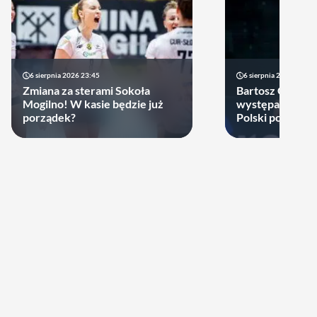
6 sierpnia 2026 23:45
6 sierpnia 2026 17:40
Zmiana za sterami Sokoła
Bartosz Gomułk
Mogilno! W kasie będzie już
występach w re
porządek?
Polski podjął de
zagra w najbliż