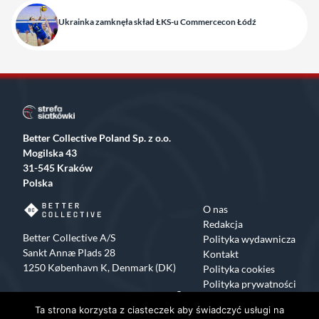
Ukrainka zamknęła skład ŁKS-u Commercecon Łódź
Better Collective Poland Sp. z o.o.
Mogilska 43
31-545 Kraków
Polska
O nas
Redakcja
Better Collective A/S
Polityka wydawnicza
Sankt Annæ Plads 28
Kontakt
1250 København K, Denmark (DK)
Polityka cookies
Polityka prywatności
Facebook
X
Instagram
TikTok
Ta strona korzysta z ciasteczek aby świadczyć usługi na
Copyrights 2015-2024 Strefa Siatkówki All rights reserved