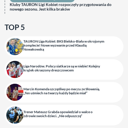
Kluby TAURON Ligi Kobiet rozpoczęły przygotowania do
nowego sezonu. Jest kilka braków
TOP 5
TAURON Liga Kobiet: BKS Bielsko-Biała w okrojonym
komplecie! Nowe wyzwanie przed Klaudią
Nowakowską
Liga Narodów. Polscy siatkarze są w niebie! Kolejny
krążek okraszony dreszczowcem
Marcin Komenda szczęśliwy po meczu ze Słowenią.
„Ten uśmiech na twarzy każdy będzie miał”
Trener Mateusz Grabda opowiedział o walce o
zdrowie swoich dzieci. „Nie odpuszczę”