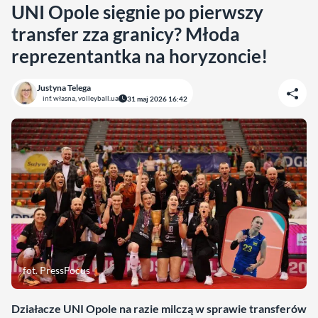
UNI Opole sięgnie po pierwszy
transfer zza granicy? Młoda
reprezentantka na horyzoncie!
Justyna Telega
inf. własna, volleyball.ua
31 maj 2026 16:42
fot. PressFocus
Działacze UNI Opole na razie milczą w sprawie transferów