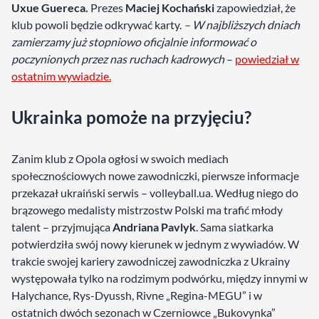
Uxue Guereca.
Prezes
Maciej Kochański
zapowiedział, że
klub powoli będzie odkrywać karty.
– W najbliższych dniach
zamierzamy już stopniowo oficjalnie informować o
poczynionych przez nas ruchach kadrowych
–
powiedział w
ostatnim wywiadzie.
Ukrainka pomoże na przyjęciu?
Zanim klub z Opola ogłosi w swoich mediach
społecznościowych nowe zawodniczki, pierwsze informacje
przekazał ukraiński serwis – volleyball.ua. Według niego do
brązowego medalisty mistrzostw Polski ma trafić młody
talent – przyjmująca
Andriana Pavlyk
. Sama siatkarka
potwierdziła swój nowy kierunek w jednym z wywiadów. W
trakcie swojej kariery zawodniczej zawodniczka z Ukrainy
występowała tylko na rodzimym podwórku, między innymi w
Halychance, Rys-Dyussh, Rivne „Regina-MEGU” i w
ostatnich dwóch sezonach w Czerniowce „Bukovynka”