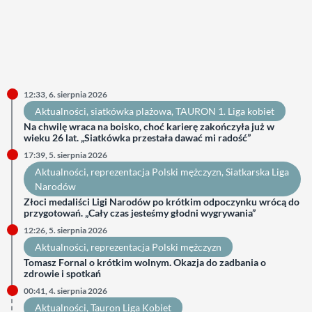
12:33, 6. sierpnia 2026
Aktualności
, 
siatkówka plażowa
, 
TAURON 1. Liga kobiet
Na chwilę wraca na boisko, choć karierę zakończyła już w
wieku 26 lat. „Siatkówka przestała dawać mi radość”
17:39, 5. sierpnia 2026
Aktualności
, 
reprezentacja Polski mężczyzn
, 
Siatkarska Liga
Narodów
Złoci medaliści Ligi Narodów po krótkim odpoczynku wrócą do
przygotowań. „Cały czas jesteśmy głodni wygrywania”
12:26, 5. sierpnia 2026
Aktualności
, 
reprezentacja Polski mężczyzn
Tomasz Fornal o krótkim wolnym. Okazja do zadbania o
zdrowie i spotkań
00:41, 4. sierpnia 2026
Aktualności
, 
Tauron Liga Kobiet