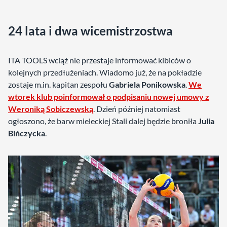
24 lata i dwa wicemistrzostwa
ITA TOOLS wciąż nie przestaje informować kibiców o
kolejnych przedłużeniach. Wiadomo już, że na pokładzie
zostaje m.in. kapitan zespołu
Gabriela Ponikowska
.
We
wtorek klub poinformował o podpisaniu nowej umowy z
Weroniką Sobiczewską
. Dzień później natomiast
ogłoszono, że barw mieleckiej Stali dalej będzie broniła
Julia
Bińczycka
.