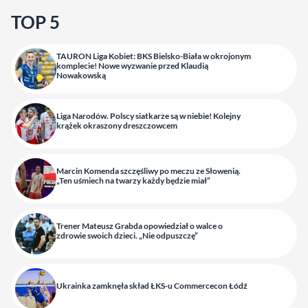
TOP 5
TAURON Liga Kobiet: BKS Bielsko-Biała w okrojonym
komplecie! Nowe wyzwanie przed Klaudią
Nowakowską
Liga Narodów. Polscy siatkarze są w niebie! Kolejny
krążek okraszony dreszczowcem
Marcin Komenda szczęśliwy po meczu ze Słowenią.
„Ten uśmiech na twarzy każdy będzie miał”
Trener Mateusz Grabda opowiedział o walce o
zdrowie swoich dzieci. „Nie odpuszczę”
Ukrainka zamknęła skład ŁKS-u Commercecon Łódź