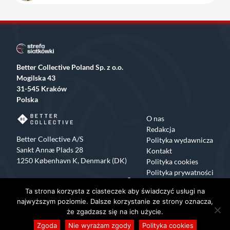
Better Collective Poland Sp. z o.o.
Mogilska 43
31-545 Kraków
Polska
O nas
Redakcja
Better Collective A/S
Polityka wydawnicza
Sankt Annæ Plads 28
Kontakt
1250 København K, Denmark (DK)
Polityka cookies
Polityka prywatności
Facebook
X
Instagram
TikTok
Ta strona korzysta z ciasteczek aby świadczyć usługi na
Copyrights 2015-2024 Strefa Siatkówki All rights reserved
najwyższym poziomie. Dalsze korzystanie ze strony oznacza,
że zgadzasz się na ich użycie.
Zgoda
Nie wyrażam zgody
Polityka cookies