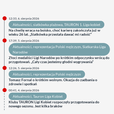
12:33, 6. sierpnia 2026
Aktualności
, 
siatkówka plażowa
, 
TAURON 1. Liga kobiet
Na chwilę wraca na boisko, choć karierę zakończyła już w
wieku 26 lat. „Siatkówka przestała dawać mi radość”
17:39, 5. sierpnia 2026
Aktualności
, 
reprezentacja Polski mężczyzn
, 
Siatkarska Liga
Narodów
Złoci medaliści Ligi Narodów po krótkim odpoczynku wrócą do
przygotowań. „Cały czas jesteśmy głodni wygrywania”
12:26, 5. sierpnia 2026
Aktualności
, 
reprezentacja Polski mężczyzn
Tomasz Fornal o krótkim wolnym. Okazja do zadbania o
zdrowie i spotkań
00:41, 4. sierpnia 2026
Aktualności
, 
Tauron Liga Kobiet
Kluby TAURON Ligi Kobiet rozpoczęły przygotowania do
nowego sezonu. Jest kilka braków