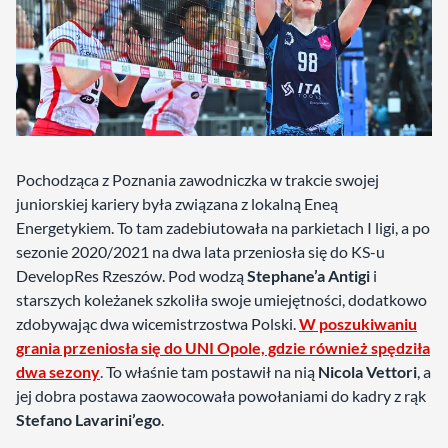
Pochodząca z Poznania zawodniczka w trakcie swojej
juniorskiej kariery była związana z lokalną Eneą
Energetykiem. To tam zadebiutowała na parkietach I ligi, a po
sezonie 2020/2021 na dwa lata przeniosła się do KS-u
DevelopRes Rzeszów. Pod wodzą
Stephane’a Antigi
i
starszych koleżanek szkoliła swoje umiejętności, dodatkowo
zdobywając dwa wicemistrzostwa Polski.
W poszukiwaniu
grania przeniosła się do UNI Opole, gdzie również spędziła
dwa sezony
. To właśnie tam postawił na nią
Nicola Vettori
, a
jej dobra postawa zaowocowała powołaniami do kadry z rąk
Stefano Lavarini’ego
.