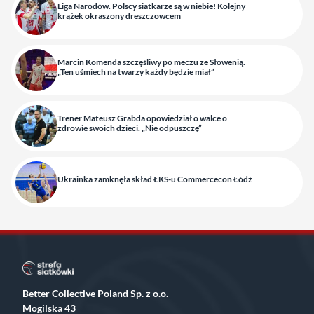
Liga Narodów. Polscy siatkarze są w niebie! Kolejny
krążek okraszony dreszczowcem
Marcin Komenda szczęśliwy po meczu ze Słowenią.
„Ten uśmiech na twarzy każdy będzie miał”
Trener Mateusz Grabda opowiedział o walce o
zdrowie swoich dzieci. „Nie odpuszczę”
Ukrainka zamknęła skład ŁKS-u Commercecon Łódź
Better Collective Poland Sp. z o.o.
Mogilska 43