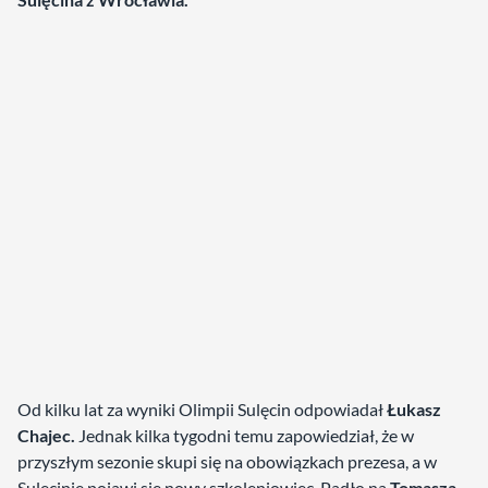
Od kilku lat za wyniki Olimpii Sulęcin odpowiadał
Łukasz
Chajec.
Jednak kilka tygodni temu zapowiedział, że w
przyszłym sezonie skupi się na obowiązkach prezesa, a w
Sulęcinie pojawi się nowy szkoleniowiec. Padło na
Tomasza