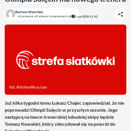
Bartosz Wencław
inf. prasowa, inf. własna, olimpiasulecin.pl
1 cze 2020 11:42
fot. #VolleyWrocław
Już kilka tygodni temu Łukasz Chajec zapowiedział, że nie
poprowadzi Olimpii Sulęcin w przyszłym sezonie. Jego
następcą na ławce trenerskiej lubuskiej ekipy będzie
Tomasz Kowalski, który zdecydował się na powrót do
Sulęcina z Wrocławia.