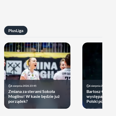
PlusLiga
6 sierpnia 2026 23:45
6 sierpnia 2026 17:40
Zmiana za sterami Sokoła
Bartosz Gomułk
Mogilno! W kasie będzie już
występach w re
porządek?
Polski podjął de
zagra w najbliż