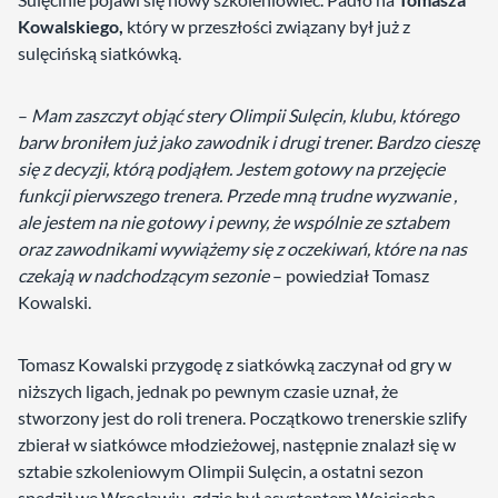
Kowalskiego,
który w przeszłości związany był już z
sulęcińską siatkówką.
–
Mam zaszczyt objąć stery Olimpii Sulęcin, klubu, którego
barw broniłem już jako zawodnik i drugi trener. Bardzo cieszę
się z decyzji, którą podjąłem. Jestem gotowy na przejęcie
funkcji pierwszego trenera. Przede mną trudne wyzwanie ,
ale jestem na nie gotowy i pewny, że wspólnie ze sztabem
oraz zawodnikami wywiążemy się z oczekiwań, które na nas
czekają w nadchodzącym sezonie
– powiedział Tomasz
Kowalski.
Tomasz Kowalski przygodę z siatkówką zaczynał od gry w
niższych ligach, jednak po pewnym czasie uznał, że
stworzony jest do roli trenera. Początkowo trenerskie szlify
zbierał w siatkówce młodzieżowej, następnie znalazł się w
sztabie szkoleniowym Olimpii Sulęcin, a ostatni sezon
spędził we Wrocławiu, gdzie był asystentem Wojciecha