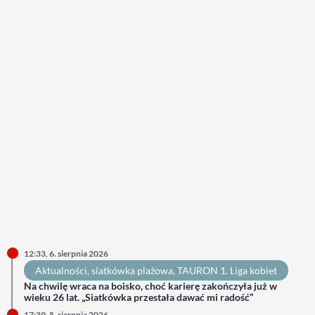
12:33, 6. sierpnia 2026
Aktualności
, 
siatkówka plażowa
, 
TAURON 1. Liga kobiet
Na chwilę wraca na boisko, choć karierę zakończyła już w
wieku 26 lat. „Siatkówka przestała dawać mi radość”
17:39, 5. sierpnia 2026