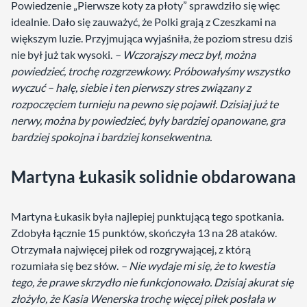
Powiedzenie „Pierwsze koty za płoty” sprawdziło się więc
idealnie. Dało się zauważyć, że Polki grają z Czeszkami na
większym luzie. Przyjmująca wyjaśniła, że poziom stresu dziś
nie był już tak wysoki.
– Wczorajszy mecz był, można
powiedzieć, trochę rozgrzewkowy. Próbowałyśmy wszystko
wyczuć – halę, siebie i ten pierwszy stres związany z
rozpoczęciem turnieju na pewno się pojawił. Dzisiaj już te
nerwy, można by powiedzieć, były bardziej opanowane, gra
bardziej spokojna i bardziej konsekwentna.
Martyna Łukasik solidnie obdarowana
Martyna Łukasik była najlepiej punktującą tego spotkania.
Zdobyła łącznie 15 punktów, skończyła 13 na 28 ataków.
Otrzymała najwięcej piłek od rozgrywającej, z którą
rozumiała się bez słów.
– Nie wydaje mi się, że to kwestia
tego, że prawe skrzydło nie funkcjonowało. Dzisiaj akurat się
złożyło, że Kasia Wenerska trochę więcej piłek posłała w