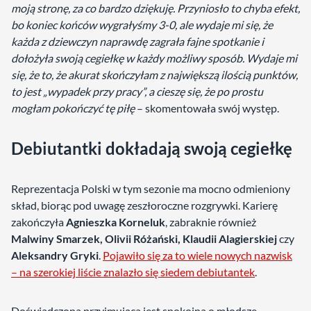
moją stronę, za co bardzo dziękuję. Przyniosło to chyba efekt,
bo koniec końców wygrałyśmy 3-0, ale wydaje mi się, że
każda z dziewczyn naprawdę zagrała fajne spotkanie i
dołożyła swoją cegiełkę w każdy możliwy sposób. Wydaje mi
się, że to, że akurat skończyłam z największą ilością punktów,
to jest „wypadek przy pracy”, a cieszę się, że po prostu
mogłam pokończyć tę piłę
– skomentowała swój występ.
Debiutantki dokładają swoją cegiełkę
Reprezentacja Polski w tym sezonie ma mocno odmieniony
skład, biorąc pod uwagę zeszłoroczne rozgrywki. Karierę
zakończyła
Agnieszka Korneluk
, zabraknie również
Malwiny Smarzek, Olivii Różański, Klaudii Alagierskiej
czy
Aleksandry Gryki
.
Pojawiło się za to wiele nowych nazwisk
– na szerokiej liście znalazło się siedem debiutantek
.
Doświadczona przyjmująca jest spokojna o młodsze