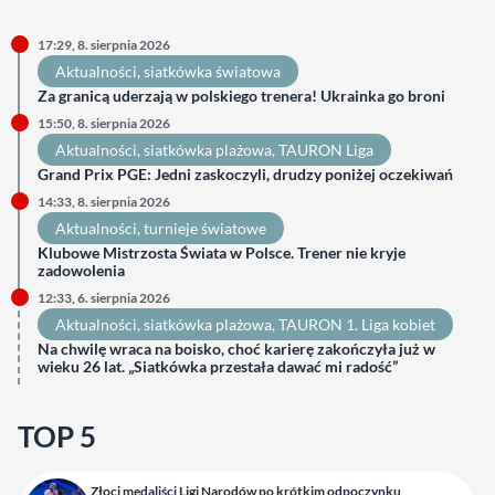
17:29, 8. sierpnia 2026
Aktualności
, 
siatkówka światowa
Za granicą uderzają w polskiego trenera! Ukrainka go broni
15:50, 8. sierpnia 2026
Aktualności
, 
siatkówka plażowa
, 
TAURON Liga
Grand Prix PGE: Jedni zaskoczyli, drudzy poniżej oczekiwań
14:33, 8. sierpnia 2026
Aktualności
, 
turnieje światowe
Klubowe Mistrzosta Świata w Polsce. Trener nie kryje
zadowolenia
12:33, 6. sierpnia 2026
Aktualności
, 
siatkówka plażowa
, 
TAURON 1. Liga kobiet
Na chwilę wraca na boisko, choć karierę zakończyła już w
wieku 26 lat. „Siatkówka przestała dawać mi radość”
TOP 5
Złoci medaliści Ligi Narodów po krótkim odpoczynku