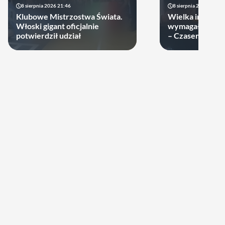
8 sierpnia 2026 21:46
8 sierpnia 2026 19:22
Klubowe Mistrzostwa Świata.
Wielka impreza
Włoski gigant oficjalnie
wymagała wielk
potwierdził udział
– Czasem warto
swoje ręce