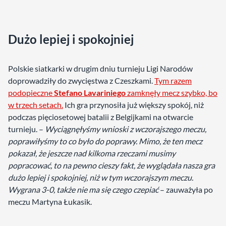
Dużo lepiej i spokojniej
Polskie siatkarki w drugim dniu turnieju Ligi Narodów
doprowadziły do zwycięstwa z Czeszkami.
Tym razem
podopieczne
Stefano Lavariniego
zamknęły mecz szybko, bo
w trzech setach.
Ich gra przynosiła już większy spokój, niż
podczas pięciosetowej batalii z Belgijkami na otwarcie
turnieju. –
Wyciągnęłyśmy wnioski z wczorajszego meczu,
poprawiłyśmy to co było do poprawy. Mimo, że ten mecz
pokazał, że jeszcze nad kilkoma rzeczami musimy
popracować, to na pewno cieszy fakt, że wyglądała nasza gra
dużo lepiej i spokojniej, niż w tym wczorajszym meczu.
Wygrana 3-0, także nie ma się czego czepiać
– zauważyła po
meczu Martyna Łukasik.