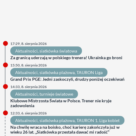
17:29, 8. sierpnia 2026
Aktualności
, 
siatkówka światowa
Za granicą uderzają w polskiego trenera! Ukrainka go broni
15:50, 8. sierpnia 2026
Aktualności
, 
siatkówka plażowa
, 
TAURON Liga
Grand Prix PGE: Jedni zaskoczyli, drudzy poniżej oczekiwań
14:33, 8. sierpnia 2026
Aktualności
, 
turnieje światowe
Klubowe Mistrzosta Świata w Polsce. Trener nie kryje
zadowolenia
12:33, 6. sierpnia 2026
Aktualności
, 
siatkówka plażowa
, 
TAURON 1. Liga kobiet
Na chwilę wraca na boisko, choć karierę zakończyła już w
wieku 26 lat. „Siatkówka przestała dawać mi radość”