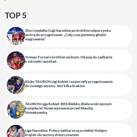
TOP 5
Złoci medaliści Ligi Narodów po krótkim odpoczynku
wrócą do przygotowań. „Cały czas jesteśmy głodni
wygrywania”
Tomasz Fornal o krótkim wolnym. Okazja do zadbania
o zdrowie i spotkań
Kluby TAURON Ligi Kobiet rozpoczęły przygotowania
do nowego sezonu. Jest kilka braków
TAURON Liga Kobiet: BKS Bielsko-Biała w okrojonym
komplecie! Nowe wyzwanie przed Klaudią
Nowakowską
Liga Narodów. Polscy siatkarze są w niebie! Kolejny
krążek okraszony dreszczowcem