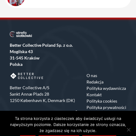
Better Collective Poland Sp. z o.o.
Mogilska 43
31-545 Kraków
Polska
O nas
Redakcja
Better Collective A/S
Polityka wydawnicza
Sankt Annæ Plads 28
Kontakt
1250 København K, Denmark (DK)
Polityka cookies
Polityka prywatności
Facebook
X
Instagram
TikTok
Ta strona korzysta z ciasteczek aby świadczyć usługi na
Copyrights 2015-2024 Strefa Siatkówki All rights reserved
najwyższym poziomie. Dalsze korzystanie ze strony oznacza,
że zgadzasz się na ich użycie.