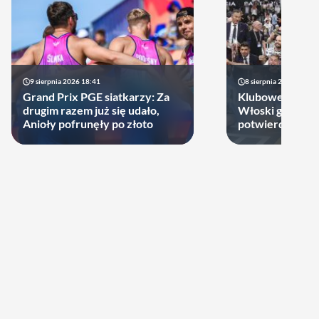
9 sierpnia 2026 18:41
8 sierpnia 2026 21:46
Grand Prix PGE siatkarzy: Za
Klubowe Mistrz
drugim razem już się udało,
Włoski gigant of
Anioły pofrunęły po złoto
potwierdził udz