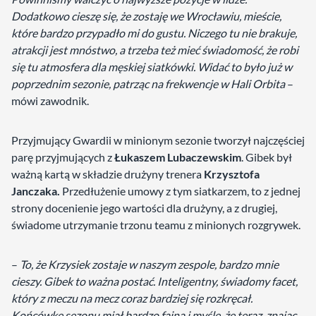
Dodatkowo cieszę się, że zostaję we Wrocławiu, mieście,
które bardzo przypadło mi do gustu. Niczego tu nie brakuje,
atrakcji jest mnóstwo, a trzeba też mieć świadomość, że robi
się tu atmosfera dla męskiej siatkówki. Widać to było już w
poprzednim sezonie, patrząc na frekwencje w Hali Orbita
–
mówi zawodnik.
Przyjmujący Gwardii w minionym sezonie tworzył najczęściej
parę przyjmujących z
Łukaszem Lubaczewskim
. Gibek był
ważną kartą w składzie drużyny trenera
Krzysztofa
Janczaka.
Przedłużenie umowy z tym siatkarzem, to z jednej
strony docenienie jego wartości dla drużyny, a z drugiej,
świadome utrzymanie trzonu teamu z minionych rozgrywek.
–
To, że Krzysiek zostaje w naszym zespole, bardzo mnie
cieszy. Gibek to ważna postać. Inteligentny, świadomy facet,
który z meczu na mecz coraz bardziej się rozkręcał.
Końcówkę sezonu miał bardzo fajną i myślę, że teraz, znając