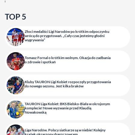
TOP 5
Złoci medaliści Ligi Narodów po krótkim odpoczynku
wrócą do przygotowań. „Cały czas jesteśmy głodni
wygrywania”
Tomasz Fornal o krótkim wolnym. Okazja do zadbania
o zdrowie i spotkań
Kluby TAURON Ligi Kobiet rozpoczęły przygotowania
do nowego sezonu. Jest kilka braków
TAURON Liga Kobiet: BKS Bielsko-Biała w okrojonym
komplecie! Nowe wyzwanie przed Klaudią
Nowakowską
Liga Narodów. Polscy siatkarze są w niebie! Kolejny
krążek okraszony dreszczowcem