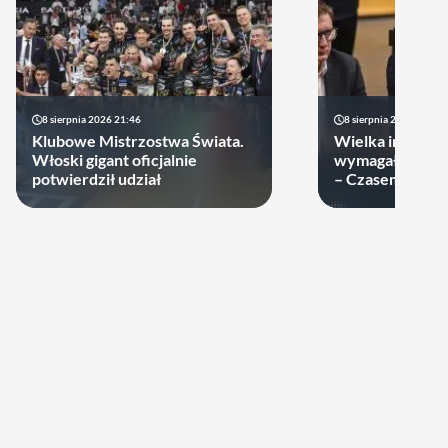
8 sierpnia 2026 21:46
8 sierpnia 2026 19:22
Klubowe Mistrzostwa Świata.
Wielka impreza
Włoski gigant oficjalnie
wymagała wielk
potwierdził udział
– Czasem warto
swoje ręce