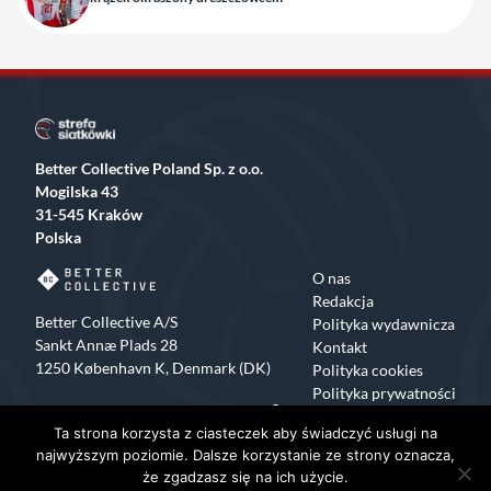
Better Collective Poland Sp. z o.o.
Mogilska 43
31-545 Kraków
Polska
O nas
Redakcja
Better Collective A/S
Polityka wydawnicza
Sankt Annæ Plads 28
Kontakt
1250 København K, Denmark (DK)
Polityka cookies
Polityka prywatności
Facebook
X
Instagram
TikTok
Ta strona korzysta z ciasteczek aby świadczyć usługi na
Copyrights 2015-2024 Strefa Siatkówki All rights reserved
najwyższym poziomie. Dalsze korzystanie ze strony oznacza,
że zgadzasz się na ich użycie.