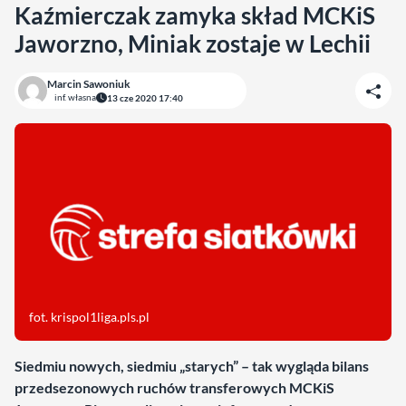
Kaźmierczak zamyka skład MCKiS
Jaworzno, Miniak zostaje w Lechii
Marcin Sawoniuk
inf. własna
13 cze 2020 17:40
fot. krispol1liga.pls.pl
Siedmiu nowych, siedmiu „starych” – tak wygląda bilans
przedsezonowych ruchów transferowych MCKiS