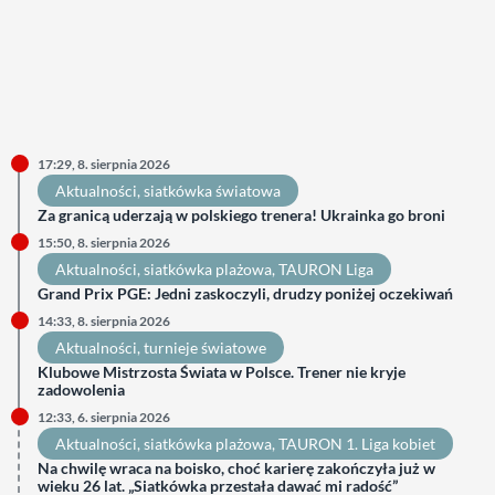
17:29, 8. sierpnia 2026
Aktualności
, 
siatkówka światowa
Za granicą uderzają w polskiego trenera! Ukrainka go broni
15:50, 8. sierpnia 2026
Aktualności
, 
siatkówka plażowa
, 
TAURON Liga
Grand Prix PGE: Jedni zaskoczyli, drudzy poniżej oczekiwań
14:33, 8. sierpnia 2026
Aktualności
, 
turnieje światowe
Klubowe Mistrzosta Świata w Polsce. Trener nie kryje
zadowolenia
12:33, 6. sierpnia 2026
Aktualności
, 
siatkówka plażowa
, 
TAURON 1. Liga kobiet
Na chwilę wraca na boisko, choć karierę zakończyła już w
wieku 26 lat. „Siatkówka przestała dawać mi radość”