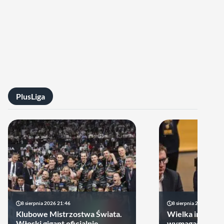
PlusLiga
8 sierpnia 2026 21:46
8 sierpnia 2026 19:22
Klubowe Mistrzostwa Świata.
Wielka impreza
Włoski gigant oficjalnie
wymagała wielk