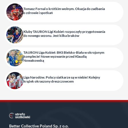
Tomasz Fornal o krótkim wolnym. Okazja do zadbania
o zdrowie i spotkań
Kluby TAURON Ligi Kobiet rozpoczęły przygotowania
do nowego sezonu. Jest kilka braków
TAURON Liga Kobiet: BKS Bielsko-Biała w okrojonym
komplecie! Nowe wyzwanie przed Klaudią
Nowakowską
Liga Narodów. Polscy siatkarze są w niebie! Kolejny
krążek okraszony dreszczowcem
Better Collective Poland Sp. z o.o.