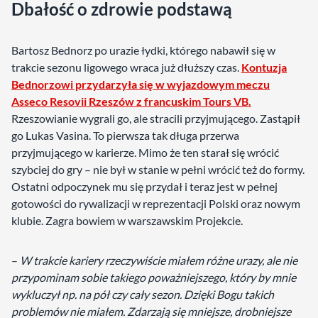
Dbałość o zdrowie podstawą
Bartosz Bednorz po urazie łydki, którego nabawił się w
trakcie sezonu ligowego wraca już dłuższy czas.
Kontuzja
Bednorzowi przydarzyła się w wyjazdowym meczu
Asseco Resovii Rzeszów z francuskim Tours VB.
Rzeszowianie wygrali go, ale stracili przyjmującego. Zastąpił
go Lukas Vasina. To pierwsza tak długa przerwa
przyjmującego w karierze. Mimo że ten starał się wrócić
szybciej do gry – nie był w stanie w pełni wrócić też do formy.
Ostatni odpoczynek mu się przydał i teraz jest w pełnej
gotowości do rywalizacji w reprezentacji Polski oraz nowym
klubie. Zagra bowiem w warszawskim Projekcie.
–
W trakcie kariery rzeczywiście miałem różne urazy, ale nie
przypominam sobie takiego poważniejszego, który by mnie
wykluczył np. na pół czy cały sezon. Dzięki Bogu takich
problemów nie miałem. Zdarzają się mniejsze, drobniejsze