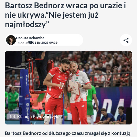
Bartosz Bednorz wraca po urazie i
nie ukrywa.”Nie jestem już
najmłodszy”
Danuta Rekawica
sport.pl
31 lip 2025 09:39
fot. Klaudia Piwowarczyk
Bartosz Bednorz od dłuższego czasu zmagał się z kontuzją