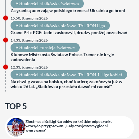
Aktualności
, 
siatkówka światowa
Za granicą uderzają w polskiego trenera! Ukrainka go broni
15:50, 8. sierpnia 2026
Aktualności
, 
siatkówka plażowa
, 
TAURON Liga
Grand Prix PGE: Jedni zaskoczyli, drudzy poniżej oczekiwań
14:33, 8. sierpnia 2026
Aktualności
, 
turnieje światowe
Klubowe Mistrzosta Świata w Polsce. Trener nie kryje
zadowolenia
12:33, 6. sierpnia 2026
Aktualności
, 
siatkówka plażowa
, 
TAURON 1. Liga kobiet
Na chwilę wraca na boisko, choć karierę zakończyła już w
wieku 26 lat. „Siatkówka przestała dawać mi radość”
TOP 5
Złoci medaliści Ligi Narodów po krótkim odpoczynku
wrócą do przygotowań. „Cały czas jesteśmy głodni
wygrywania”