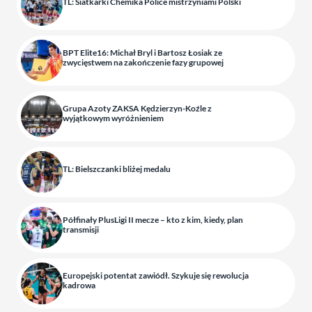
TL: Siatkarki Chemika Police mistrzyniami Polski
BPT Elite16: Michał Bryl i Bartosz Łosiak ze
zwycięstwem na zakończenie fazy grupowej
Grupa Azoty ZAKSA Kędzierzyn-Koźle z
wyjątkowym wyróżnieniem
TL: Bielszczanki bliżej medalu
Półfinały PlusLigi II mecze – kto z kim, kiedy, plan
transmisji
Europejski potentat zawiódł. Szykuje się rewolucja
kadrowa