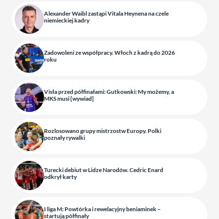
Alexander Waibl zastąpi Vitala Heynena na czele
niemieckiej kadry
Zadowoleni ze współpracy. Włoch z kadrą do 2026
roku
Visła przed półfinałami: Gutkowski: My możemy, a
MKS musi [wywiad]
Rozlosowano grupy mistrzostw Europy. Polki
poznały rywalki
Turecki debiut w Lidze Narodów. Cedric Enard
odkrył karty
I liga M: Powtórka i rewelacyjny beniaminek –
startują półfinały