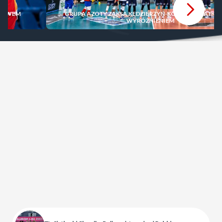
IĘSTWEM
GRUPA AZOTY ZAKSA KĘDZIERZYN-KOŹLE Z WYJĄTK
WYRÓŻNIENIEM