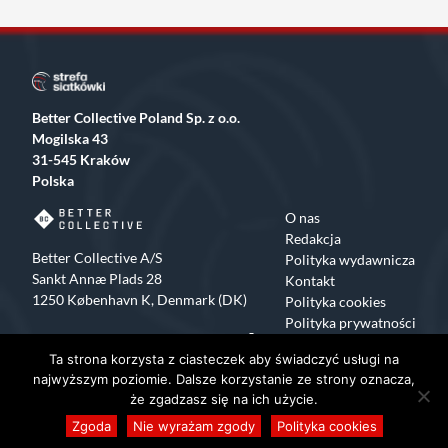
Better Collective Poland Sp. z o.o.
Mogilska 43
31-545 Kraków
Polska
O nas
Redakcja
Better Collective A/S
Polityka wydawnicza
Sankt Annæ Plads 28
Kontakt
1250 København K, Denmark (DK)
Polityka cookies
Polityka prywatności
Facebook
X
Instagram
TikTok
Ta strona korzysta z ciasteczek aby świadczyć usługi na
Copyrights 2015-2024 Strefa Siatkówki All rights reserved
najwyższym poziomie. Dalsze korzystanie ze strony oznacza,
że zgadzasz się na ich użycie.
Zgoda
Nie wyrażam zgody
Polityka cookies