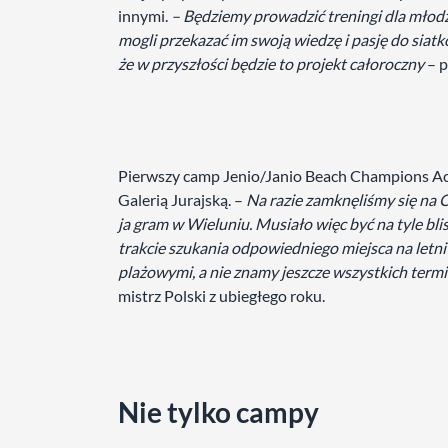
innymi.
– Będziemy prowadzić treningi dla młodz
mogli przekazać im swoją wiedzę i pasję do siatk
że w przyszłości będzie to projekt całoroczny
– p
Pierwszy camp Jenio/Janio Beach Champions Ac
Galerią Jurajską. –
Na razie zamknęliśmy się na 
ja gram w Wieluniu. Musiało więc być na tyle bl
trakcie szukania odpowiedniego miejsca na letn
plażowymi, a nie znamy jeszcze wszystkich term
mistrz Polski z ubiegłego roku.
Nie tylko campy