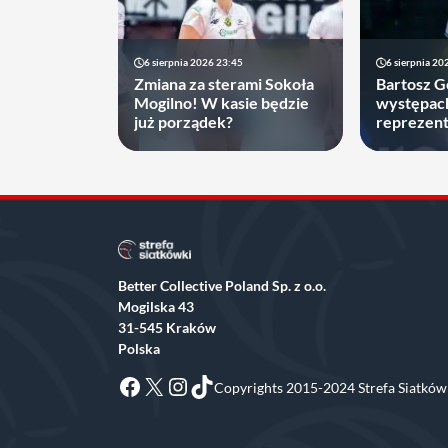
6 sierpnia 2026 23:45
6 sierpnia 20
Zmiana za sterami Sokoła
Bartosz 
Mogilno! W kasie będzie
występac
już porządek?
reprezenta
decyzję, 
najbliższ
Better Collective Poland Sp. z o.o.
Mogilska 43
31-545 Kraków
Polska
Facebook
X
Instagram
TikTok
Copyrights 2015-2024 Strefa Siatkówk