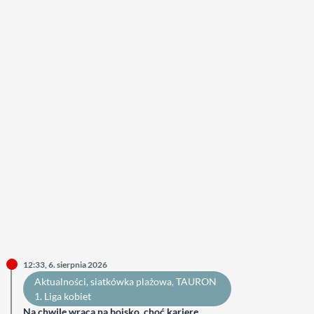
12:33, 6. sierpnia 2026
Aktualności
, 
siatkówka plażowa
, 
TAURON
1. Liga kobiet
Na chwilę wraca na boisko, choć karierę