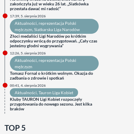
zakończyła już w wieku 26 lat. „Siatkówka
przestała dawać mi radość”
17:39, 5. sierpnia 2026
Aktualności
, 
reprezentacja Polski
mężczyzn
, 
Siatkarska Liga Narodów
Złoci medaliści Ligi Narodów po krótkim
odpoczynku wrócą do przygotowań. „Cały czas
jesteśmy głodni wygrywania”
12:26, 5. sierpnia 2026
Aktualności
, 
reprezentacja Polski
mężczyzn
Tomasz Fornal o krótkim wolnym. Okazja do
zadbania o zdrowie i spotkań
00:41, 4. sierpnia 2026
Aktualności
, 
Tauron Liga Kobiet
Kluby TAURON Ligi Kobiet rozpoczęły
przygotowania do nowego sezonu. Jest kilka
braków
TOP 5