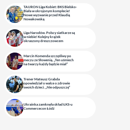
TAURON Liga Kobiet: BKS Bielsko-
Biała w okrojonym komplecie!
Nowe wyzwanie przed Klaudią
Nowakowską
Liga Narodów. Polscy siatkarze są
w niebie! Kolejny krążek
okraszony dreszczowcem
Marcin Komenda szczęśliwy po
meczu ze Słowenią. „Ten uśmiech
na twarzy każdy będzie miał”
Trener Mateusz Grabda
opowiedział o walce o zdrowie
swoich dzieci. „Nie odpuszczę”
Ukrainka zamknęła skład ŁKS-u
Commercecon Łódź