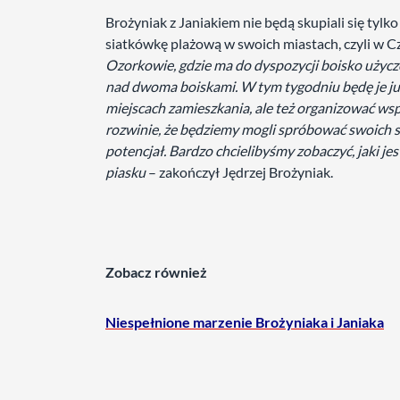
Brożyniak z Janiakiem nie będą skupiali się ty
siatkówkę plażową w swoich miastach, czyli w C
Ozorkowie, gdzie ma do dyspozycji boisko użycz
nad dwoma boiskami. W tym tygodniu będę je już
miejscach zamieszkania, ale też organizować ws
rozwinie, że będziemy mogli spróbować swoich s
potencjał. Bardzo chcielibyśmy zobaczyć, jaki jes
piasku
– zakończył Jędrzej Brożyniak.
Zobacz również
Niespełnione marzenie Brożyniaka i Janiaka