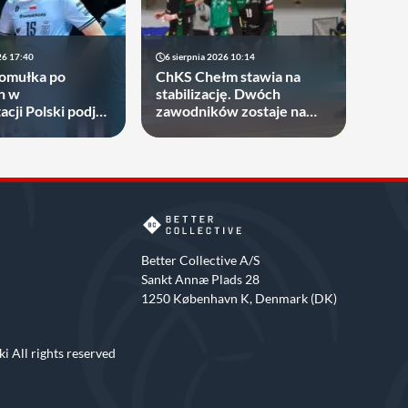
26 17:40
6 sierpnia 2026 10:14
Gomułka po
ChKS Chełm stawia na
h w
stabilizację. Dwóch
cji Polski podjął
zawodników zostaje na
gdzie zagra w
dłużej
ych sezonach!
Better Collective A/S
Sankt Annæ Plads 28
1250 København K, Denmark (DK)
i All rights reserved