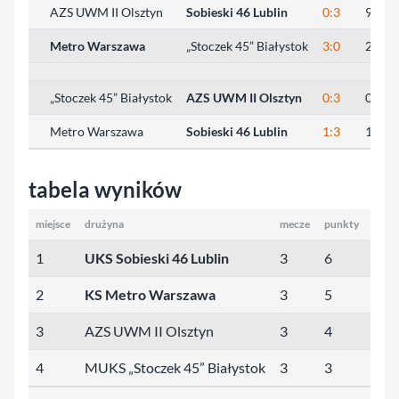
AZS UWM II Olsztyn
Sobieski 46 Lublin
0:3
9:25, 
Metro Warszawa
„Stoczek 45” Białystok
3:0
25:12,
„Stoczek 45” Białystok
AZS UWM II Olsztyn
0:3
0:25, 
Metro Warszawa
Sobieski 46 Lublin
1:3
19:25,
tabela wyników
miejsce
drużyna
mecze
punkty
sety
1
UKS Sobieski 46 Lublin
3
6
9:1
2
KS Metro Warszawa
3
5
7:5
3
AZS UWM II Olsztyn
3
4
5:6
4
MUKS „Stoczek 45” Białystok
3
3
0:9