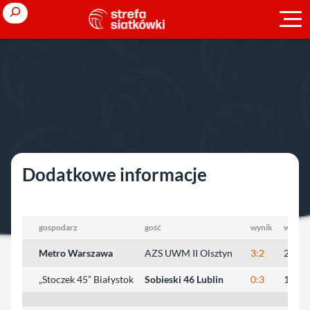
Przejdź
Search
do
treści
Strona główna
»
Młodzieżowe Mistrzostwa Polski
»
2006/2007
»
kadeci
»
1/4 finału
»
Warszawa
Warszawa
Dodatkowe informacje
gospodarz
gość
wynik
wyniki
Metro Warszawa
AZS UWM II Olsztyn
3:2
21:25,
„Stoczek 45” Białystok
Sobieski 46 Lublin
0:3
16:25,