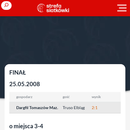
Przejdź
Search
do
treści
Strona główna
»
Młodzieżowe Mistrzostwa Polski
»
2007/2008
»
młodziczki
»
runda finałowa
runda finałowa
FINAŁ
25.05.2008
gospodarz
gość
wynik
Dargfil Tomaszów Maz.
Truso Elbląg
2:1
o miejsca 3-4