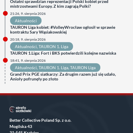
Ostatni sprawdzian reprezentacji Polski kobiet przed
mistrzostwami Europy. Z kim zagrają Polki?
21:26, 9. sierpnia 2026
Aktualności
TAURON Liga kobiet: #VolleyWrocław ogłosił w sprawie
kontraktu Sary Wąsiakowskiej
20:18, 9. sierpnia 2026
Aktualności
, 
TAURON 1. Liga
TAURON 1.Liga: Fort i BKS potwierdzili kolejne nazwiska
18:41, 9. sierpnia 2026
Aktualności
, 
TAURON 1. Liga
, 
TAURON Liga
Grand Prix PGE siatkarzy: Za drugim razem już się udało,
Anioły pofrunęły po złoto
Better Collective Poland Sp. z o.o.
Mogilska 43
31-545 Kraków