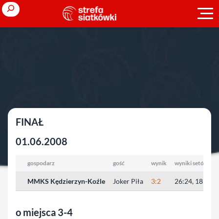
Przejdź
Search
do
treści
Strona główna
»
Młodzieżowe Mistrzostwa Polski
»
2007/2008
»
kadeci
kadeci
FINAŁ
01.06.2008
gospodarz
gość
wynik
wyniki setów
MMKS Kędzierzyn-Koźle
Joker Piła
3:2
26:24, 18:25, 
o miejsca 3-4