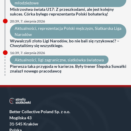
młodzieżowe
Mistrzostwa świata U17: Z przeszkodami, ale jest kolejny
sukces. Córka byłego reprezentanta Polski bohaterką!
20:39, 7. sierpnia 2026
Aktualności
, 
reprezentacja Polski mężczyzn
, 
Siatkarska Liga
Narodów
Wywalczyli złoto Ligi Narodów, bo nie bali się ryzykować? –
Chwytaliśmy się wszystkiego.
16:39, 7. sierpnia 2026
Aktualności
, 
ligi zagraniczne
, 
siatkówka światowa
Pierwsza taka przygoda w karierze. Były trener Ślepska Suwałki
znalazł nowego pracodawcę
Better Collective Poland Sp. z o.o.
Mogilska 43
31-545 Kraków
Polska