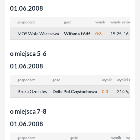
01.06.2008
gospodarz
gość
wynik
wyniki setów
MOS Wola Warszawa
Wifama Łódź
0:3
15:25, 16:25, 2
o miejsca 5-6
01.06.2008
gospodarz
gość
wynik
wyniki setów
Bzura Ozorków
Delic Pol Częstochowa
0:3
21:25, 20:2
o miejsca 7-8
01.06.2008
gospodarz
gość
wynik
wyniki 