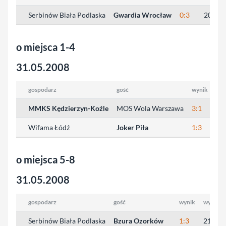
Serbinów Biała Podlaska
Gwardia Wrocław
0:3
20:25,
o miejsca 1-4
31.05.2008
gospodarz
gość
wynik
wyn
MMKS Kędzierzyn-Koźle
MOS Wola Warszawa
3:1
25:
Wifama Łódź
Joker Piła
1:3
14:
o miejsca 5-8
31.05.2008
gospodarz
gość
wynik
wyniki 
Serbinów Biała Podlaska
Bzura Ozorków
1:3
21:25, 