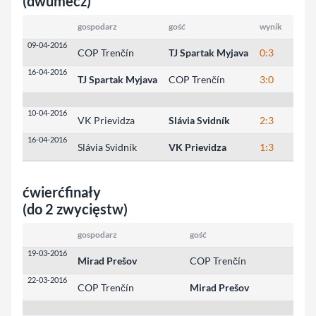
(dwumecz)
gospodarz
gość
wynik
wynik
09-04-2016
COP Trenčín
TJ Spartak Myjava
0:3
13:25
16-04-2016
TJ Spartak Myjava
COP Trenčín
3:0
25:19
10-04-2016
VK Prievidza
Slávia Svidník
2:3
25:19
16-04-2016
Slávia Svidník
VK Prievidza
1:3
22:25
ćwierćfinały
(do 2 zwycięstw)
gospodarz
gość
wyn
19-03-2016
Mirad Prešov
COP Trenčín
3:0
22-03-2016
COP Trenčín
Mirad Prešov
0:3