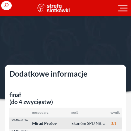
Przejdź
Search
do
treści
Strona główna
»
Ligi zagraniczne
»
sezon 2015/2016
»
Słowacja (M)
»
play-off
play-off
Dodatkowe informacje
finał
(do 4 zwycięstw)
gospodarz
gość
wynik
wyn
23-04-2016
Mirad Prešov
Ekonóm SPU Nitra
3:1
26: