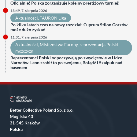
Oficjalnie! Polska zorganizuje kolejny prestiżowy turniej!
13:49, 7. sierpnia 2026
Aktualności
, 
TAURON Liga
Po kilku latach czas na nowy rozdział. Cuprum Stilon Gorzów
może dużo zyskać
11:31, 7. sierpnia 2026
Aktualności
, 
Mistrzostwa Europy
, 
reprezentacja Polski
mężczyzn
Reprezentanci Polski odpoczywają po zwycięstwie w Lidze
Narodów. Leon zrobił to po swojemu, Bołądź i Szalpuk nad
basenem
Better Collective Poland Sp. z o.o.
Mogilska 43
31-545 Kraków
Polska