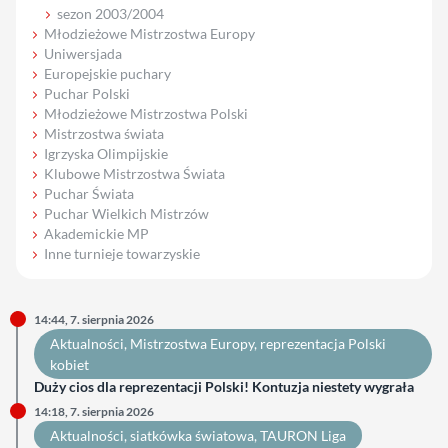
sezon 2003/2004
Młodzieżowe Mistrzostwa Europy
Uniwersjada
Europejskie puchary
Puchar Polski
Młodzieżowe Mistrzostwa Polski
Mistrzostwa świata
Igrzyska Olimpijskie
Klubowe Mistrzostwa Świata
Puchar Świata
Puchar Wielkich Mistrzów
Akademickie MP
Inne turnieje towarzyskie
14:44, 7. sierpnia 2026
Aktualności
, 
Mistrzostwa Europy
, 
reprezentacja Polski
kobiet
Duży cios dla reprezentacji Polski! Kontuzja niestety wygrała
14:18, 7. sierpnia 2026
Aktualności
, 
siatkówka światowa
, 
TAURON Liga