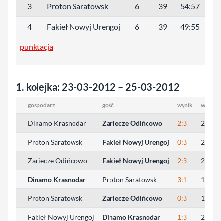
3
Proton Saratowsk
6
39
54:57
45
4
Fakieł Nowyj Urengoj
6
39
49:55
47
punktacja
1. kolejka: 23-03-2012 – 25-03-2012
gospodarz
gość
wynik
wyniki 
Dinamo Krasnodar
Zariecze Odińcowo
2:3
25:13,
Proton Saratowsk
Fakieł Nowyj Urengoj
0:3
23:25,
Zariecze Odińcowo
Fakieł Nowyj Urengoj
2:3
23:25,
Dinamo Krasnodar
Proton Saratowsk
3:1
17:25,
Proton Saratowsk
Zariecze Odińcowo
0:3
19:25,
Fakieł Nowyj Urengoj
Dinamo Krasnodar
1:3
25:17,