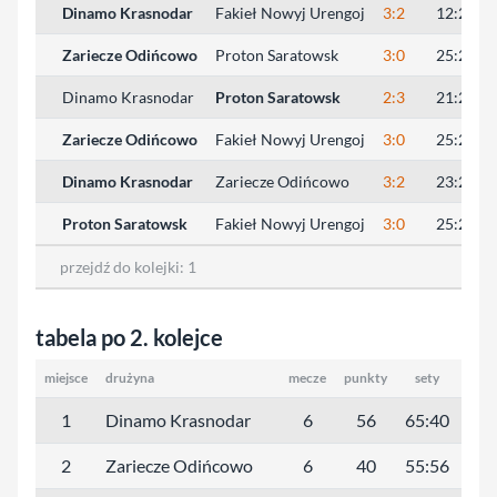
Dinamo Krasnodar
Fakieł Nowyj Urengoj
3:2
12:25, 2
Zariecze Odińcowo
Proton Saratowsk
3:0
25:23, 2
Dinamo Krasnodar
Proton Saratowsk
2:3
21:25, 2
Zariecze Odińcowo
Fakieł Nowyj Urengoj
3:0
25:22, 2
Dinamo Krasnodar
Zariecze Odińcowo
3:2
23:25, 1
Proton Saratowsk
Fakieł Nowyj Urengoj
3:0
25:21, 2
przejdź do kolejki:
1
tabela po 2. kolejce
miejsce
drużyna
mecze
punkty
sety
małe
1
Dinamo Krasnodar
6
56
65:40
62
2
Zariecze Odińcowo
6
40
55:56
53