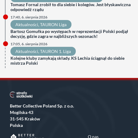
Tomasz Fornal zrobił to dla siebie i kolegów. Jest błyskawiczna
odpowiedź rządu
17:40, 6. sierpnia 2026
Aktualności
, 
TAURON Liga
Bartosz Gomułka po występach w reprezentacji Polski podjął
decyzję, gdzie zagra w najbliższych sezonach!
17:05, 6. sierpnia 2026
Aktualności
, 
TAURON 1. Liga
Kolejne kluby zamykają składy. KS Lechia ściągnął do siebie
mistrza Polski
Better Collective Poland Sp. z o.o.
Mogilska 43
31-545 Kraków
Polska
O nas