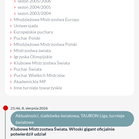
sezon 2005/2006
sezon 2004/2005
sezon 2003/2004
Młodzieżowe Mistrzostwa Europy
Uniwersjada
Europejskie puchary
Puchar Polski
Młodzieżowe Mistrzostwa Polski
Mistrzostwa świata
Igrzyska Olimpijskie
Klubowe Mistrzostwa Świata
Puchar Świata
Puchar Wielkich Mistrzów
Akademickie MP
Inne turnieje towarzyskie
21:46, 8. sierpnia 2026
Aktualności
, 
siatkówka światowa
, 
TAURON Liga
, 
turnieje
światowe
Klubowe Mistrzostwa Świata. Włoski gigant oficjalnie
potwierdził udział