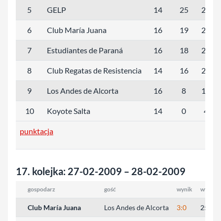
5
GELP
14
25
29:23
6
Club María Juana
16
19
25:36
7
Estudiantes de Paraná
16
18
24:36
8
Club Regatas de Resistencia
14
16
20:32
9
Los Andes de Alcorta
16
8
11:41
10
Koyote Salta
14
0
4:42
punktacja
17. kolejka: 27-02-2009 – 28-02-2009
gospodarz
gość
wynik
wyniki 
Club María Juana
Los Andes de Alcorta
3:0
25:21,