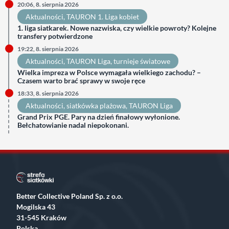
20:06, 8. sierpnia 2026
Aktualności
, 
TAURON 1. Liga kobiet
1. liga siatkarek. Nowe nazwiska, czy wielkie powroty? Kolejne
transfery potwierdzone
19:22, 8. sierpnia 2026
Aktualności
, 
TAURON Liga
, 
turnieje światowe
Wielka impreza w Polsce wymagała wielkiego zachodu? –
Czasem warto brać sprawy w swoje ręce
18:33, 8. sierpnia 2026
Aktualności
, 
siatkówka plażowa
, 
TAURON Liga
Grand Prix PGE. Pary na dzień finałowy wyłonione.
Bełchatowianie nadal niepokonani.
Better Collective Poland Sp. z o.o.
Mogilska 43
31-545 Kraków
Polska