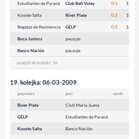
Estudiantes de Paraná
Club Bell Voley
0:3
15:25,
Koyote Salta
River Plate
0:3
18:25,
Regatas de Resistencia
GELP
0:3
16:25,
Boca Juniors
pauzuje
Banco Nación
pauzuje
przejdź do kolejki:
16
19. kolejka: 06-03-2009
gospodarz
gość
wynik
River Plate
Club María Juana
GELP
Estudiantes de Paraná
Koyote Salta
Banco Nación