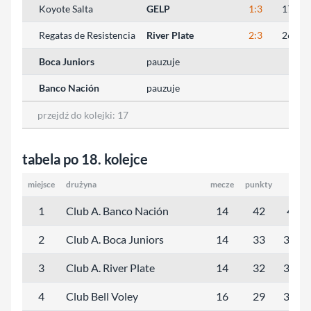
Koyote Salta
GELP
1:3
17:25,
Regatas de Resistencia
River Plate
2:3
26:24,
Boca Juniors
pauzuje
Banco Nación
pauzuje
przejdź do kolejki:
17
tabela po 18. kolejce
miejsce
drużyna
mecze
punkty
sety
1
Club A. Banco Nación
14
42
42:1
2
Club A. Boca Juniors
14
33
34:11
3
Club A. River Plate
14
32
36:15
4
Club Bell Voley
16
29
35:23