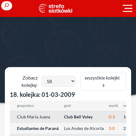
Przejdź
Search
do
treści
Strona główna
»
Ligi zagraniczne
»
sezon 2007/2008
»
Argentyna
(K)
Argentyna (K)
wszystkie kolejki
Zobacz
kolejkę:
18. kolejka: 01-03-2009
gospodarz
gość
wynik
wyniki 
Club María Juana
Club Bell Voley
0:3
14:25,
Estudiantes de Paraná
Los Andes de Alcorta
3:0
25:22,