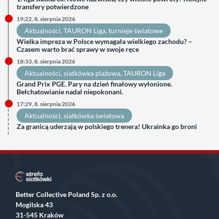
transfery potwierdzone
19:22, 8. sierpnia 2026
Aktualności
, 
TAURON Liga
, 
turnieje światowe
Wielka impreza w Polsce wymagała wielkiego zachodu? –
Czasem warto brać sprawy w swoje ręce
18:33, 8. sierpnia 2026
Aktualności
, 
siatkówka plażowa
, 
TAURON Liga
Grand Prix PGE. Pary na dzień finałowy wyłonione.
Bełchatowianie nadal niepokonani.
17:29, 8. sierpnia 2026
Aktualności
, 
siatkówka światowa
Za granicą uderzają w polskiego trenera! Ukrainka go broni
Better Collective Poland Sp. z o.o.
Mogilska 43
31-545 Kraków