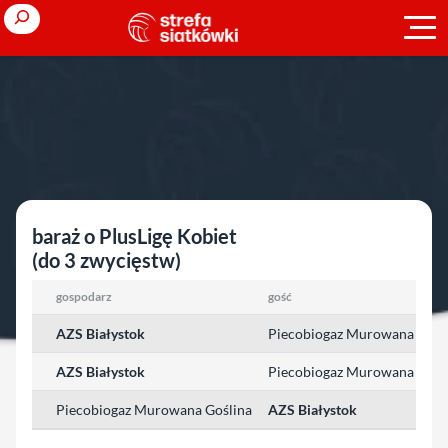
Przejdź
Search
do
treści
Strona główna
»
Ligi polskie
»
sezon 2010/2011
»
PlusLiga Kobiet
PlusLiga Kobiet
baraż o PlusLigę Kobiet
(do 3 zwycięstw)
gospodarz
gość
AZS Białystok
Piecobiogaz Murowana Gośl
AZS Białystok
Piecobiogaz Murowana Gośl
Piecobiogaz Murowana Goślina
AZS Białystok