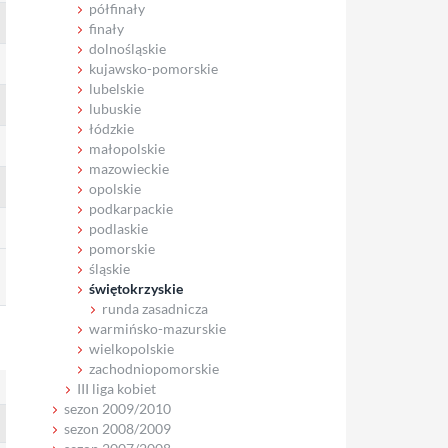
półfinały
finały
dolnośląskie
kujawsko-pomorskie
lubelskie
lubuskie
łódzkie
małopolskie
mazowieckie
opolskie
podkarpackie
podlaskie
pomorskie
śląskie
świętokrzyskie
runda zasadnicza
warmińsko-mazurskie
wielkopolskie
zachodniopomorskie
III liga kobiet
sezon 2009/2010
sezon 2008/2009