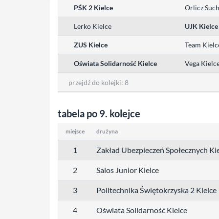
PŚK 2 Kielce
Orlicz Suc
Lerko Kielce
UJK Kielce
ZUS Kielce
Team Kielc
Oświata Solidarność Kielce
Vega Kielc
przejdź do kolejki:
8
tabela po 9. kolejce
miejsce
drużyna
1
Zakład Ubezpieczeń Społecznych Kie
2
Salos Junior Kielce
3
Politechnika Świętokrzyska 2 Kielce
4
Oświata Solidarność Kielce