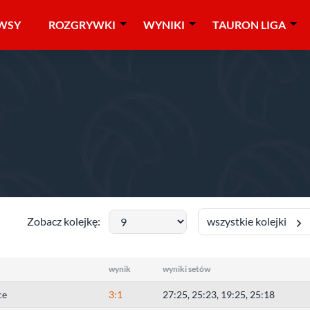
WSY
ROZGRYWKI
WYNIKI
TAURON LIGA
liga mężczyzn
»
świętokrzyskie
wszystkie kolejki
Zobacz kolejkę:
wynik
wyniki setów
ce
3:1
27:25, 25:23, 19:25, 25:18