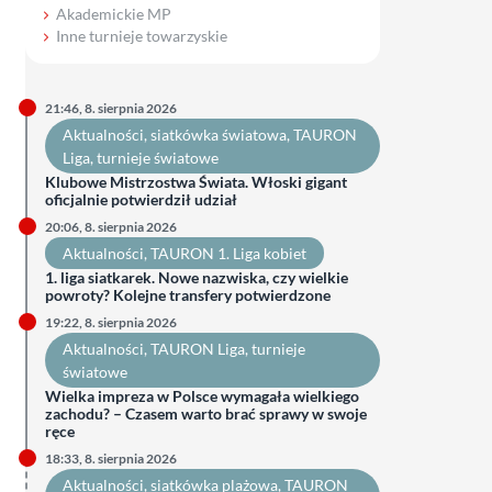
Akademickie MP
Inne turnieje towarzyskie
21:46, 8. sierpnia 2026
Aktualności
, 
siatkówka światowa
, 
TAURON
Liga
, 
turnieje światowe
Klubowe Mistrzostwa Świata. Włoski gigant
oficjalnie potwierdził udział
20:06, 8. sierpnia 2026
Aktualności
, 
TAURON 1. Liga kobiet
1. liga siatkarek. Nowe nazwiska, czy wielkie
powroty? Kolejne transfery potwierdzone
19:22, 8. sierpnia 2026
Aktualności
, 
TAURON Liga
, 
turnieje
światowe
Wielka impreza w Polsce wymagała wielkiego
zachodu? – Czasem warto brać sprawy w swoje
ręce
18:33, 8. sierpnia 2026
Aktualności
, 
siatkówka plażowa
, 
TAURON