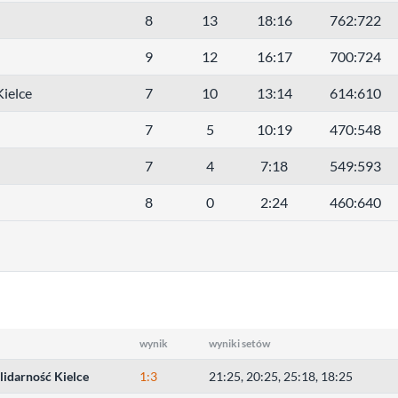
8
13
18:16
762:722
9
12
16:17
700:724
ielce
7
10
13:14
614:610
7
5
10:19
470:548
7
4
7:18
549:593
8
0
2:24
460:640
wynik
wyniki setów
lidarność Kielce
1:3
21:25, 20:25, 25:18, 18:25