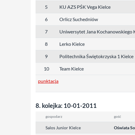
5
KU AZS PŚK Vega Kielce
6
Orlicz Suchedniów
7
Uniwersytet Jana Kochanowskiego K
8
Lerko Kielce
9
Politechnika Świętokrzyska 1 Kielce
10
Team Kielce
punktacja
8. kolejka: 10-01-2011
gospodarz
gość
Salos Junior Kielce
Oświata So