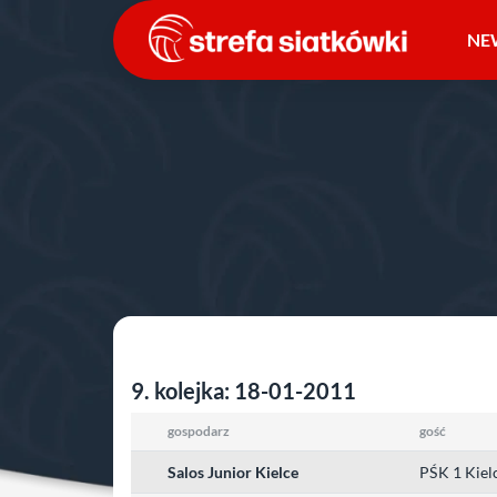
Przejdź
do
NE
treści
Strona główna
»
Ligi polskie
»
sezon 2010/2011
»
III 
świętokrzyskie
9. kolejka: 18-01-2011
gospodarz
gość
Salos Junior Kielce
PŚK 1 Kiel