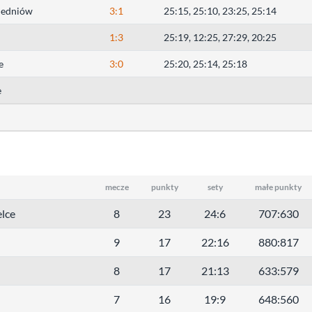
hedniów
3:1
25:15, 25:10, 23:25, 25:14
1:3
25:19, 12:25, 27:29, 20:25
e
3:0
25:20, 25:14, 25:18
e
mecze
punkty
sety
małe punkty
lce
8
23
24:6
707:630
9
17
22:16
880:817
8
17
21:13
633:579
7
16
19:9
648:560