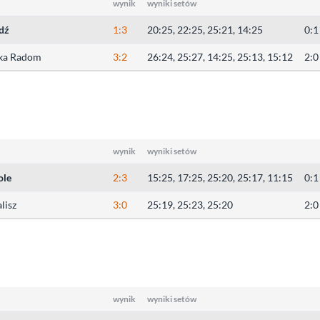
wynik
wyniki setów
dź
1:3
20:25, 22:25, 25:21, 14:25
0:1
ka Radom
3:2
26:24, 25:27, 14:25, 25:13, 15:12
2:0
wynik
wyniki setów
ole
2:3
15:25, 17:25, 25:20, 25:17, 11:15
0:1
lisz
3:0
25:19, 25:23, 25:20
2:0
wynik
wyniki setów