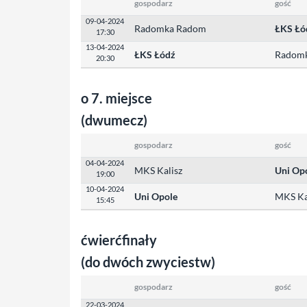
gospodarz
gość
09-04-2024
Radomka Radom
ŁKS Łó
17:30
13-04-2024
ŁKS Łódź
Radom
20:30
o 7. miejsce
(dwumecz)
gospodarz
gość
04-04-2024
MKS Kalisz
Uni Op
19:00
10-04-2024
Uni Opole
MKS Ka
15:45
ćwierćfinały
(do dwóch zwyciestw)
gospodarz
gość
22-03-2024