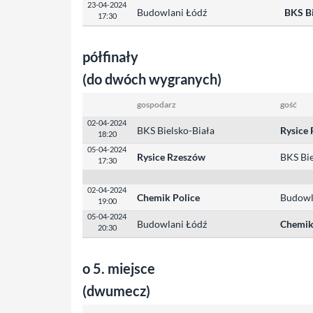
23-04-2024
Budowlani Łódź
BKS Bi
17:30
półfinały
(do dwóch wygranych)
gospodarz
gość
02-04-2024
BKS Bielsko-Biała
Rysice
18:20
05-04-2024
Rysice Rzeszów
BKS Bie
17:30
02-04-2024
Chemik Police
Budowl
19:00
05-04-2024
Budowlani Łódź
Chemik
20:30
o 5. miejsce
(dwumecz)