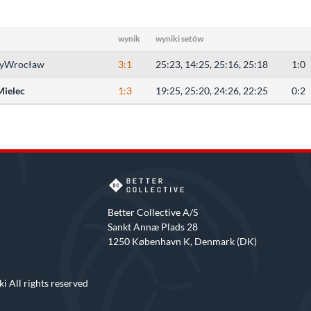
wynik
wyniki setów
eyWrocław
3:1
25:23, 14:25, 25:16, 25:18
1:0
Mielec
1:3
19:25, 25:20, 24:26, 22:25
0:2
Better Collective A/S
Sankt Annæ Plads 28
1250 København K, Denmark (DK)
i All rights reserved