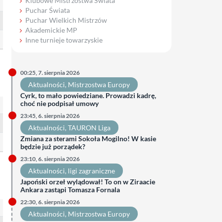
Klubowe Mistrzostwa Świata
Puchar Świata
Puchar Wielkich Mistrzów
Akademickie MP
Inne turnieje towarzyskie
00:25, 7. sierpnia 2026
Aktualności
, 
Mistrzostwa Europy
Cyrk, to mało powiedziane. Prowadzi kadrę,
choć nie podpisał umowy
23:45, 6. sierpnia 2026
Aktualności
, 
TAURON Liga
Zmiana za sterami Sokoła Mogilno! W kasie
będzie już porządek?
23:10, 6. sierpnia 2026
Aktualności
, 
ligi zagraniczne
Japoński orzeł wylądował! To on w Ziraacie
Ankara zastąpi Tomasza Fornala
22:30, 6. sierpnia 2026
Aktualności
, 
Mistrzostwa Europy