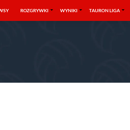
WSY
ROZGRYWKI
WYNIKI
TAURON LIGA
RON Liga
»
play-off