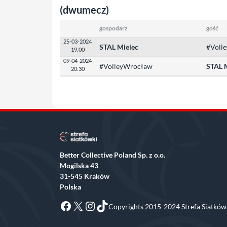
(dwumecz)
gospodarz
gość
25-03-2024
STAL Mielec
#Voll
19:00
09-04-2024
#VolleyWrocław
STAL 
20:30
Better Collective Poland Sp. z o.o.
Mogilska 43
31-545 Kraków
Polska
Facebook
X
Instagram
TikTok
Copyrights 2015-2024 Strefa Siatkówk