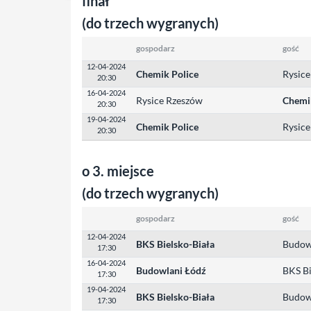
finał
(do trzech wygranych)
gospodarz
gość
12-04-2024
Chemik Police
Rysic
20:30
16-04-2024
Rysice Rzeszów
Chemi
20:30
19-04-2024
Chemik Police
Rysic
20:30
o 3. miejsce
(do trzech wygranych)
gospodarz
gość
12-04-2024
BKS Bielsko-Biała
Budow
17:30
16-04-2024
Budowlani Łódź
BKS Bi
17:30
19-04-2024
BKS Bielsko-Biała
Budow
17:30