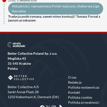
21:05, 5. sierpnia 2026
Aktualności
, 
reprezentacja Polski mężczyzn
, 
Siatkarska Liga
Narodów
Tradycja podtrzymana, nawet mimo kontuzji! Tomasz Fornal z
jasnym przekazem
Better Collective Poland Sp. z o.o.
Mogilska 43
31-545 Kraków
Polska
O nas
Redakcja
Better Collective A/S
Polityka wydawnicza
Sankt Annæ Plads 28
Kontakt
1250 København K, Denmark (DK)
Polityka cookies
Polityka prywatności