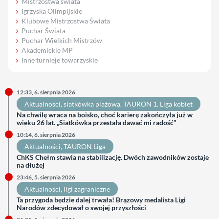
Mistrzostwa świata
Igrzyska Olimpijskie
Klubowe Mistrzostwa Świata
Puchar Świata
Puchar Wielkich Mistrzów
Akademickie MP
Inne turnieje towarzyskie
12:33, 6. sierpnia 2026
Aktualności
, 
siatkówka plażowa
, 
TAURON 1. Liga kobiet
Na chwilę wraca na boisko, choć karierę zakończyła już w
wieku 26 lat. „Siatkówka przestała dawać mi radość”
10:14, 6. sierpnia 2026
Aktualności
, 
TAURON Liga
ChKS Chełm stawia na stabilizację. Dwóch zawodników zostaje
na dłużej
23:46, 5. sierpnia 2026
Aktualności
, 
ligi zagraniczne
Ta przygoda będzie dalej trwała! Brązowy medalista Ligi
Narodów zdecydował o swojej przyszłości