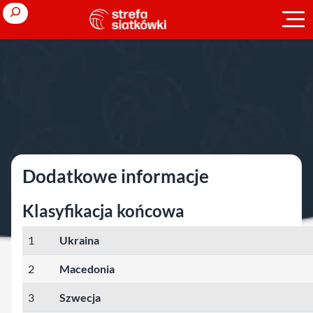
Przejdź
Search
do
treści
Strona główna
»
Liga Europejska
»
2017
»
mężczyźni
»
runda
finałowa
runda finałowa
Dodatkowe informacje
Klasyfikacja końcowa
1
Ukraina
2
Macedonia
3
Szwecja