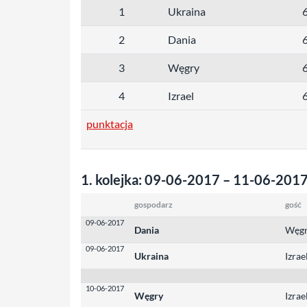
1
Ukraina
2
Dania
3
Węgry
4
Izrael
punktacja
1. kolejka: 09-06-2017 – 11-06-201
gospodarz
gość
09-06-2017
Dania
Węg
09-06-2017
Ukraina
Izrae
10-06-2017
Węgry
Izrae