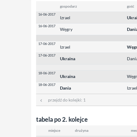
gospodarz
gość
16-06-2017
Izrael
Ukra
16-06-2017
Węgry
Dani
17-06-2017
Izrael
Węg
17-06-2017
Ukraina
Dani
18-06-2017
Ukraina
Węgr
18-06-2017
Dania
Izrae
przejdź do kolejki:
1
tabela po 2. kolejce
miejsce
drużyna
me