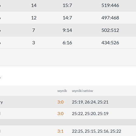
6
14
15:7
519:446
6
12
14:7
497:468
6
7
9:14
502:512
6
3
6:16
434:526
7
wynik
wyniki setów
ry
3:0
25:19, 26:24, 25:21
l
3:0
25:22, 25:20, 25:19
l
3:1
22:25, 25:15, 25:16, 25:22