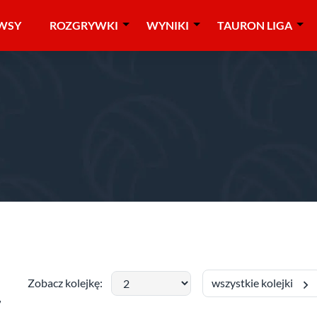
WSY
ROZGRYWKI
WYNIKI
TAURON LIGA
grupa B
wszystkie kolejki
Zobacz kolejkę:
7