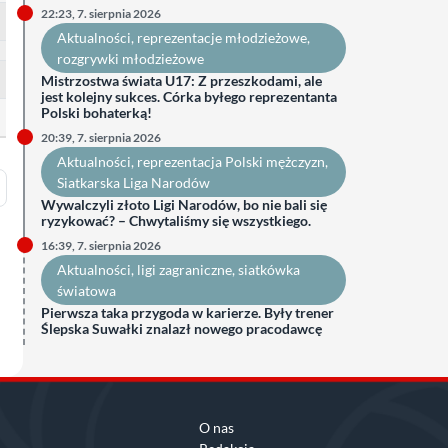
22:23, 7. sierpnia 2026
Aktualności
, 
reprezentacje młodzieżowe
, 
rozgrywki młodzieżowe
Mistrzostwa świata U17: Z przeszkodami, ale
jest kolejny sukces. Córka byłego reprezentanta
Polski bohaterką!
20:39, 7. sierpnia 2026
Aktualności
, 
reprezentacja Polski mężczyzn
, 
Siatkarska Liga Narodów
Wywalczyli złoto Ligi Narodów, bo nie bali się
ryzykować? – Chwytaliśmy się wszystkiego.
16:39, 7. sierpnia 2026
Aktualności
, 
ligi zagraniczne
, 
siatkówka
światowa
Pierwsza taka przygoda w karierze. Były trener
Ślepska Suwałki znalazł nowego pracodawcę
O nas