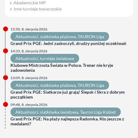
Akademickie MP
Inne turnieje towarzyskie
15:50, 8. sierpnia 2026
Aktualności
, 
siatkówka plażowa
, 
TAURON Liga
Grand Prix PGE: Jedni zaskoczyli, drudzy poniżej oczekiwań
14:33, 8. sierpnia 2026
Aktualności
, 
turnieje światowe
Klubowe Mistrzosta Świata w Polsce. Trener nie kryje
zadowolenia
13:09, 8. sierpnia 2026
Aktualności
, 
siatkówka plażowa
, 
TAURON Liga
Grand Prix PGE: Siatkarze już grają! Ślepsk i Skra z dobrym
początkiem
09:48, 8. sierpnia 2026
Aktualności
, 
siatkówka światowa
, 
Tauron Liga Kobiet
Grand Prix PGE: Na plaży najlepsza Radomka. Kto jeszcze z
medalami?