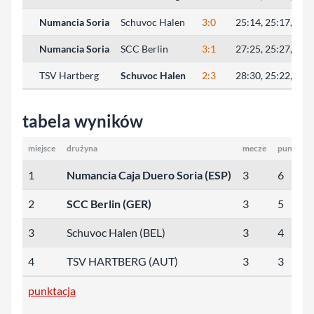
Numancia Soria
Schuvoc Halen
3:0
25:14, 25:17, 25:
Numancia Soria
SCC Berlin
3:1
27:25, 25:27, 25:
TSV Hartberg
Schuvoc Halen
2:3
28:30, 25:22, 25:2
tabela wyników
miejsce
drużyna
mecze
punkty
1
Numancia Caja Duero Soria (ESP)
3
6
2
SCC Berlin (GER)
3
5
3
Schuvoc Halen (BEL)
3
4
4
TSV HARTBERG (AUT)
3
3
punktacja