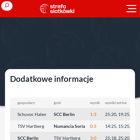
Przejdź
Search
do
treści
Strona główna
»
Europejskie puchary
»
sezon 2005/2006
»
Puchar
CEV (M)
»
runda eliminacyjna
»
Soria
Soria
Dodatkowe informacje
gospodarz
gość
wynik
wyniki setów
Schuvoc Halen
SCC Berlin
1:3
25:20, 19:25, 18:
TSV Hartberg
Numancia Soria
0:3
14:25, 15:25, 27:
SCC Berlin
TSV Hartberg
3:0
25:18, 25:20, 25: