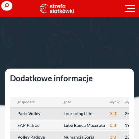
Przejdź
Search
do
treści
Strona główna
»
Europejskie puchary
»
sezon 2005/2006
»
Puchar
CEV (M)
»
1/4 finału
1/4 finału
Dodatkowe informacje
gospodarz
gość
wynik
wyniki s
Paris Volley
Tourcoing Lille
3:0
25:22, 
EAP Patras
Lube Banca Macerata
0:3
19:25, 
Volley Padova
Numancia Soria
3:0
25:22, 