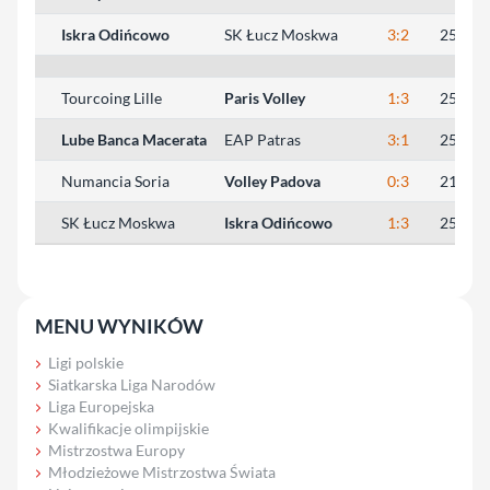
Iskra Odińcowo
SK Łucz Moskwa
3:2
25:18, 
Tourcoing Lille
Paris Volley
1:3
25:22, 
Lube Banca Macerata
EAP Patras
3:1
25:20, 
Numancia Soria
Volley Padova
0:3
21:25, 
SK Łucz Moskwa
Iskra Odińcowo
1:3
25:21, 
MENU WYNIKÓW
Ligi polskie
Siatkarska Liga Narodów
Liga Europejska
Kwalifikacje olimpijskie
Mistrzostwa Europy
Młodzieżowe Mistrzostwa Świata