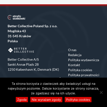
Better Collective Poland Sp. z o.o.
Mogilska 43
31-545 Kraków
Polska
O nas
Redakcja
Better Collective A/S
Polityka wydawnicza
Sankt Annæ Plads 28
Kontakt
1250 København K, Denmark (DK)
Polityka cookies
Polityka prywatności
Facebook
X
Instagram
TikTok
Ta strona korzysta z ciasteczek aby świadczyć usługi na
Copyrights 2015-2024 Strefa Siatkówki All rights reserved
najwyższym poziomie. Dalsze korzystanie ze strony oznacza,
że zgadzasz się na ich użycie.
Zgoda
Nie wyrażam zgody
Polityka cookies