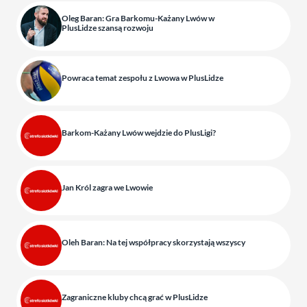
Oleg Baran: Gra Barkomu-Każany Lwów w
PlusLidze szansą rozwoju
Powraca temat zespołu z Lwowa w PlusLidze
Barkom-Każany Lwów wejdzie do PlusLigi?
Jan Król zagra we Lwowie
Oleh Baran: Na tej współpracy skorzystają wszyscy
Zagraniczne kluby chcą grać w PlusLidze