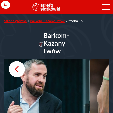
Przejdź
Search
do
treści
Strona główna
»
Barkom-Każany Lwów
»
Strona 16
Barkom-
Każany
Lwów