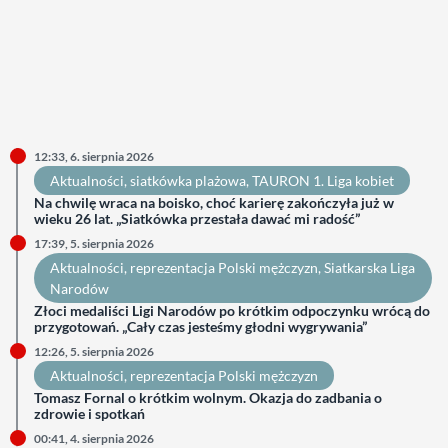
12:33, 6. sierpnia 2026
Aktualności
, 
siatkówka plażowa
, 
TAURON 1. Liga kobiet
Na chwilę wraca na boisko, choć karierę zakończyła już w
wieku 26 lat. „Siatkówka przestała dawać mi radość”
17:39, 5. sierpnia 2026
Aktualności
, 
reprezentacja Polski mężczyzn
, 
Siatkarska Liga
Narodów
Złoci medaliści Ligi Narodów po krótkim odpoczynku wrócą do
przygotowań. „Cały czas jesteśmy głodni wygrywania”
12:26, 5. sierpnia 2026
Aktualności
, 
reprezentacja Polski mężczyzn
Tomasz Fornal o krótkim wolnym. Okazja do zadbania o
zdrowie i spotkań
00:41, 4. sierpnia 2026