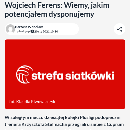
Wojciech Ferens: Wiemy, jakim
potencjałem dysponujemy
Bartosz Wencław
plusliga.pl
20 sty 2021 10:10
fot. Klaudia Piwowarczyk
W zaległym meczu dziesiątej kolejki Plusligi podopieczni
trenera Krzysztofa Stelmacha przegrali u siebie z Cuprum