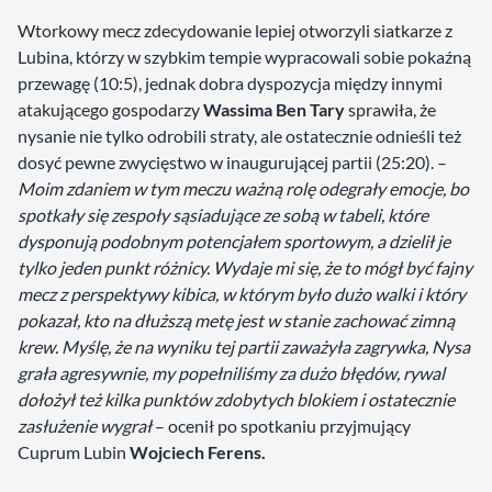
Wtorkowy mecz zdecydowanie lepiej otworzyli siatkarze z
Lubina, którzy w szybkim tempie wypracowali sobie pokaźną
przewagę (10:5), jednak dobra dyspozycja między innymi
atakującego gospodarzy
Wassima Ben Tary
sprawiła, że
nysanie nie tylko odrobili straty, ale ostatecznie odnieśli też
dosyć pewne zwycięstwo w inaugurującej partii (25:20). –
Moim zdaniem w tym meczu ważną rolę odegrały emocje, bo
spotkały się zespoły sąsiadujące ze sobą w tabeli, które
dysponują podobnym potencjałem sportowym, a dzielił je
tylko jeden punkt różnicy. Wydaje mi się, że to mógł być fajny
mecz z perspektywy kibica, w którym było dużo walki i który
pokazał, kto na dłuższą metę jest w stanie zachować zimną
krew. Myślę, że na wyniku tej partii zaważyła zagrywka, Nysa
grała agresywnie, my popełniliśmy za dużo błędów, rywal
dołożył też kilka punktów zdobytych blokiem i ostatecznie
zasłużenie wygrał
– ocenił po spotkaniu przyjmujący
Cuprum Lubin
Wojciech Ferens.