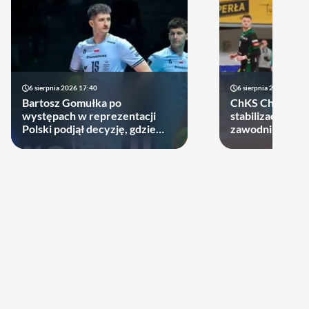
6 sierpnia 2026 17:40
6 sierpnia 2026 10:14
Bartosz Gomułka po
ChKS Chełm sta
występach w reprezentacji
stabilizację. D
Polski podjął decyzję, gdzie
zawodników zost
zagra w najbliższych sezonach!