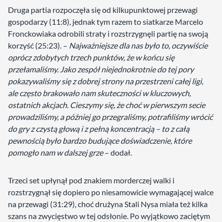
Druga partia rozpoczęła się od kilkupunktowej przewagi
gospodarzy (11:8), jednak tym razem to siatkarze Marcelo
Fronckowiaka odrobili straty i rozstrzygnęli partię na swoją
korzyść (25:23). –
Najważniejsze dla nas było to, oczywiście
oprócz zdobytych trzech punktów, że w końcu się
przełamaliśmy. Jako zespół niejednokrotnie do tej pory
pokazywaliśmy się z dobrej strony na przestrzeni całej ligi,
ale często brakowało nam skuteczności w kluczowych,
ostatnich akcjach. Cieszymy się, że choć w pierwszym secie
prowadziliśmy, a później go przegraliśmy, potrafiliśmy wrócić
do gry z czystą głową i z pełną koncentracją – to z całą
pewnością było bardzo budujące doświadczenie, które
pomogło nam w dalszej grze
– dodał.
Trzeci set upłynął pod znakiem morderczej walki i
rozstrzygnął się dopiero po niesamowicie wymagającej walce
na przewagi (31:29), choć drużyna Stali Nysa miała też kilka
szans na zwycięstwo w tej odsłonie. Po wyjątkowo zaciętym