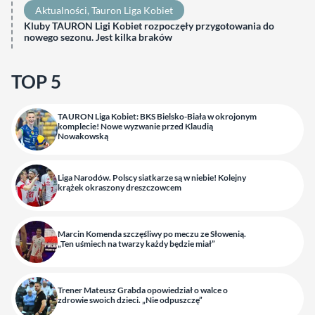
Aktualności
, 
Tauron Liga Kobiet
Kluby TAURON Ligi Kobiet rozpoczęły przygotowania do
nowego sezonu. Jest kilka braków
TOP 5
TAURON Liga Kobiet: BKS Bielsko-Biała w okrojonym
komplecie! Nowe wyzwanie przed Klaudią
Nowakowską
Liga Narodów. Polscy siatkarze są w niebie! Kolejny
krążek okraszony dreszczowcem
Marcin Komenda szczęśliwy po meczu ze Słowenią.
„Ten uśmiech na twarzy każdy będzie miał”
Trener Mateusz Grabda opowiedział o walce o
zdrowie swoich dzieci. „Nie odpuszczę”