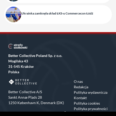
Ukrainka zamknęła skład ŁKS-u Commercecon Łódź
Better Collective Poland Sp. z o.o.
Mogilska 43
31-545 Kraków
Polska
O nas
Redakcja
Better Collective A/S
Polityka wydawnicza
Sankt Annæ Plads 28
Kontakt
1250 København K, Denmark (DK)
Polityka cookies
Polityka prywatności
Facebook
X
Instagram
TikTok