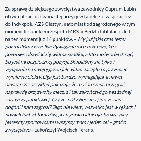
Za sprawą dzisiejszego zwycięstwa zawodnicy Cuprum Lubin
utrzymali się na dwunastej pozycji w tabeli, zbliżając się też
do Indykpolu AZS Olsztyn, natomiast od zagrożonego w tym
momencie spadkiem zespołu MKS-u Będzin lubinian dzieli
na ten moment już 14 punktów. –
My już jakiś czas temu
porzuciliśmy wszelkie dywagacje na temat tego, kto
powinien obawiać się widma spadku, a kto może odetchnąć,
bo jest na bezpiecznej pozycji. Skupiliśmy się tylko i
wyłącznie na swojej grze, i jak widać, zaczęło to przynosić
wymierne efekty. Liga jest bardzo wymagająca, a nawet
nawet nasz przykład pokazuje, że można czasami zagrać
naprawdę przyzwoity mecz, a i tak zakończyć go bez żadnej
zdobyczy punktowej. Czy zespół z Będzina jeszcze nas
dogoni i nam zagrozi? Tego nie wiem, wszystko jest w rękach i
nogach tych chłopaków, ja im gorąco kibicuję, bo wszyscy
jesteśmy sportowcami i wszyscy mamy jeden cel – grać o
zwycięstwo
– zakończył Wojciech Ferens.