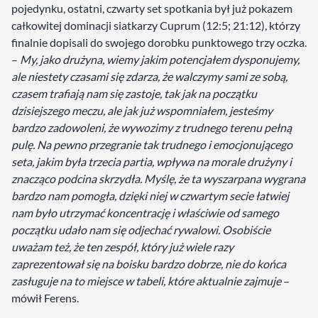
pojedynku, ostatni, czwarty set spotkania był już pokazem
całkowitej dominacji siatkarzy Cuprum (12:5; 21:12), którzy
finalnie dopisali do swojego dorobku punktowego trzy oczka.
–
My, jako drużyna, wiemy jakim potencjałem dysponujemy,
ale niestety czasami się zdarza, że walczymy sami ze sobą,
czasem trafiają nam się zastoje, tak jak na początku
dzisiejszego meczu, ale jak już wspomniałem, jesteśmy
bardzo zadowoleni, że wywozimy z trudnego terenu pełną
pulę. Na pewno przegranie tak trudnego i emocjonującego
seta, jakim była trzecia partia, wpływa na morale drużyny i
znacząco podcina skrzydła. Myślę, że ta wyszarpana wygrana
bardzo nam pomogła, dzięki niej w czwartym secie łatwiej
nam było utrzymać koncentrację i właściwie od samego
początku udało nam się odjechać rywalowi. Osobiście
uważam też, że ten zespół, który już wiele razy
zaprezentował się na boisku bardzo dobrze, nie do końca
zasługuje na to miejsce w tabeli, które aktualnie zajmuje
–
mówił Ferens.