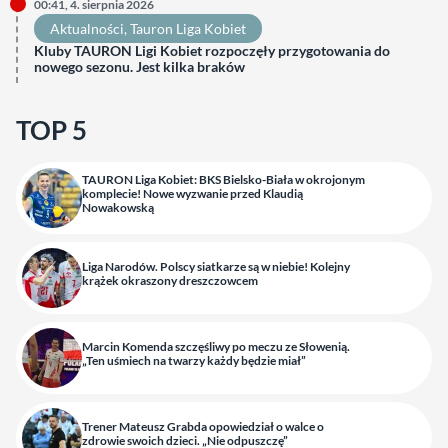
00:41, 4. sierpnia 2026
Aktualności
, 
Tauron Liga Kobiet
Kluby TAURON Ligi Kobiet rozpoczęły przygotowania do
nowego sezonu. Jest kilka braków
TOP 5
TAURON Liga Kobiet: BKS Bielsko-Biała w okrojonym
komplecie! Nowe wyzwanie przed Klaudią
Nowakowską
Liga Narodów. Polscy siatkarze są w niebie! Kolejny
krążek okraszony dreszczowcem
Marcin Komenda szczęśliwy po meczu ze Słowenią.
„Ten uśmiech na twarzy każdy będzie miał”
Trener Mateusz Grabda opowiedział o walce o
zdrowie swoich dzieci. „Nie odpuszczę”