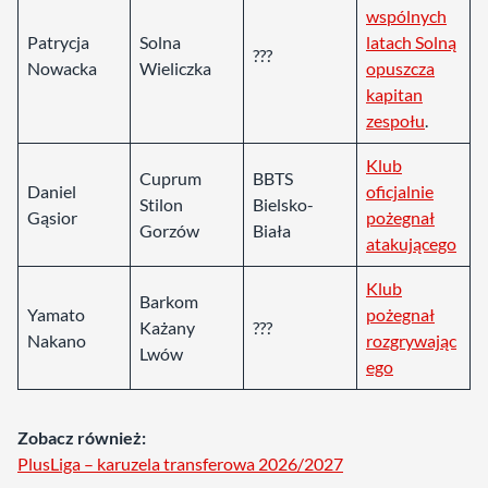
wspólnych
Patrycja
Solna
latach Solną
???
Nowacka
Wieliczka
opuszcza
kapitan
zespołu
.
Klub
Cuprum
BBTS
Daniel
oficjalnie
Stilon
Bielsko-
Gąsior
pożegnał
Gorzów
Biała
atakującego
Klub
Barkom
Yamato
pożegnał
Każany
???
Nakano
rozgrywając
Lwów
ego
Zobacz również:
PlusLiga – karuzela transferowa 2026/2027