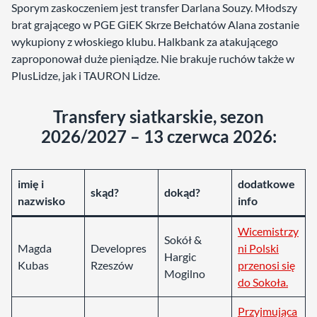
Sporym zaskoczeniem jest transfer Darlana Souzy. Młodszy
brat grającego w PGE GiEK Skrze Bełchatów Alana zostanie
wykupiony z włoskiego klubu. Halkbank za atakującego
zaproponował duże pieniądze. Nie brakuje ruchów także w
PlusLidze, jak i TAURON Lidze.
Transfery siatkarskie, sezon
2026/2027 – 13 czerwca 2026:
imię i
dodatkowe
skąd?
dokąd?
nazwisko
info
Wicemistrzy
Sokół &
Magda
Developres
ni Polski
Hargic
Kubas
Rzeszów
przenosi się
Mogilno
do Sokoła.
Przyjmująca