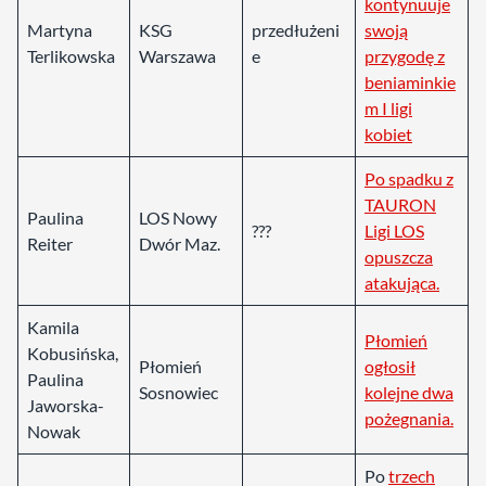
kontynuuje
Martyna
KSG
przedłużeni
swoją
Terlikowska
Warszawa
e
przygodę z
beniaminkie
m I ligi
kobiet
Po spadku z
TAURON
Paulina
LOS Nowy
???
Ligi LOS
Reiter
Dwór Maz.
opuszcza
atakująca.
Kamila
Płomień
Kobusińska,
Płomień
ogłosił
Paulina
Sosnowiec
kolejne dwa
Jaworska-
pożegnania.
Nowak
Po
trzech