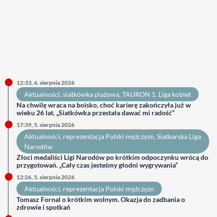
12:33, 6. sierpnia 2026
Aktualności
, 
siatkówka plażowa
, 
TAURON 1. Liga kobiet
Na chwilę wraca na boisko, choć karierę zakończyła już w
wieku 26 lat. „Siatkówka przestała dawać mi radość”
17:39, 5. sierpnia 2026
Aktualności
, 
reprezentacja Polski mężczyzn
, 
Siatkarska Liga
Narodów
Złoci medaliści Ligi Narodów po krótkim odpoczynku wrócą do
przygotowań. „Cały czas jesteśmy głodni wygrywania”
12:26, 5. sierpnia 2026
Aktualności
, 
reprezentacja Polski mężczyzn
Tomasz Fornal o krótkim wolnym. Okazja do zadbania o
zdrowie i spotkań