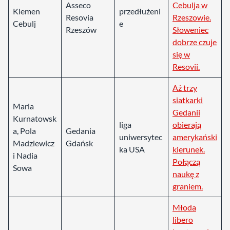
Asseco
Cebulja w
Klemen
przedłużeni
Resovia
Rzeszowie.
Cebulj
e
Rzeszów
Słoweniec
dobrze czuje
się w
Resovii.
Aż trzy
siatkarki
Maria
Gedanii
Kurnatowsk
liga
obierają
a, Pola
Gedania
uniwersytec
amerykański
Madziewicz
Gdańsk
ka USA
kierunek.
i Nadia
Połączą
Sowa
naukę z
graniem.
Młoda
libero