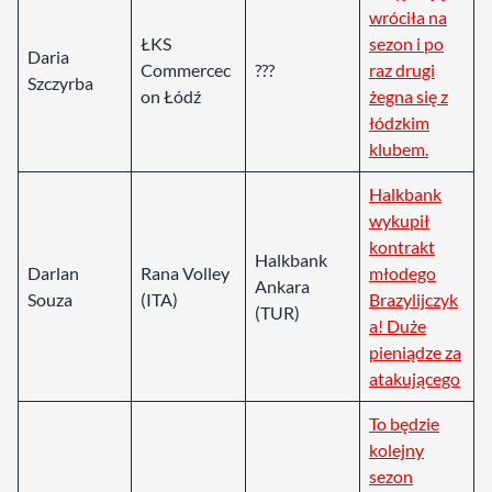
wróciła na
ŁKS
sezon i po
Daria
Commercec
???
raz drugi
Szczyrba
on Łódź
żegna się z
łódzkim
klubem.
Halkbank
wykupił
kontrakt
Halkbank
Darlan
Rana Volley
młodego
Ankara
Souza
(ITA)
Brazylijczyk
(TUR)
a! Duże
pieniądze za
atakującego
To będzie
kolejny
sezon