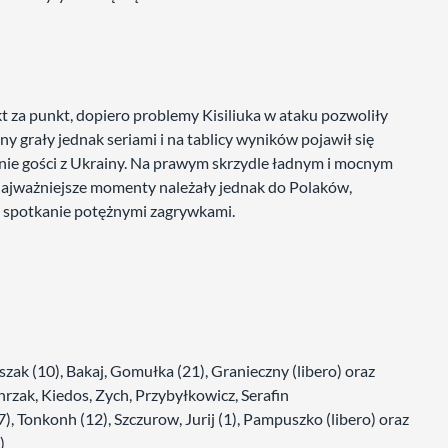
t za punkt, dopiero problemy Kisiliuka w ataku pozwoliły
 grały jednak seriami i na tablicy wyników pojawił się
tronie gości z Ukrainy. Na prawym skrzydle ładnym i mocnym
Najważniejsze momenty należały jednak do Polaków,
ł spotkanie potężnymi zagrywkami.
iszak (10), Bakaj, Gomułka (21), Granieczny (libero) oraz
chrzak, Kiedos, Zych, Przybyłkowicz, Serafin
), Tonkonh (12), Szczurow, Jurij (1), Pampuszko (libero) oraz
)