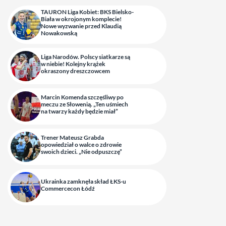
TAURON Liga Kobiet: BKS Bielsko-
Biała w okrojonym komplecie!
Nowe wyzwanie przed Klaudią
Nowakowską
Liga Narodów. Polscy siatkarze są
w niebie! Kolejny krążek
okraszony dreszczowcem
Marcin Komenda szczęśliwy po
meczu ze Słowenią. „Ten uśmiech
na twarzy każdy będzie miał”
Trener Mateusz Grabda
opowiedział o walce o zdrowie
swoich dzieci. „Nie odpuszczę”
Ukrainka zamknęła skład ŁKS-u
Commercecon Łódź