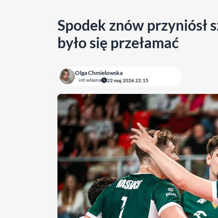
Spodek znów przyniósł s
było się przełamać
Olga Chmielowska
inf. własna
22 maj 2026 22:15