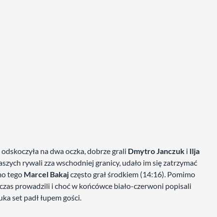
 odskoczyła na dwa oczka, dobrze grali
Dmytro Janczuk
i
Ilja
aszych rywali zza wschodniej granicy, udało im się zatrzymać
mo tego
Marcel Bakaj
często grał środkiem (14:16). Pomimo
czas prowadzili i choć w końcówce biało-czerwoni popisali
uka set padł łupem gości.