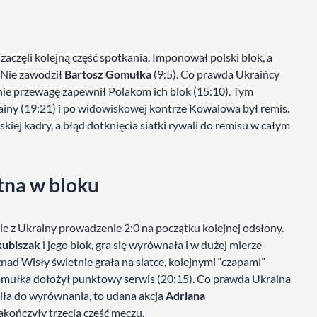
zaczęli kolejną część spotkania. Imponował polski blok, a
 Nie zawodził
Bartosz Gomułka
(9:5). Co prawda Ukraińcy
nie przewagę zapewnił Polakom ich blok (15:10). Tym
krainy (19:21) i po widowiskowej kontrze Kowalowa był remis.
kiej kadry, a błąd dotknięcia siatki rywali do remisu w całym
tna w bloku
ie z Ukrainy prowadzenie 2:0 na początku kolejnej odsłony.
kubiszak
i jego blok, gra się wyrównała i w dużej mierze
nad Wisły świetnie grała na siatce, kolejnymi “czapami”
Gomułka dołożył punktowy serwis (20:15). Co prawda Ukraina
ziła do wyrównania, to udana akcja
Adriana
akończyły trzecią część meczu.