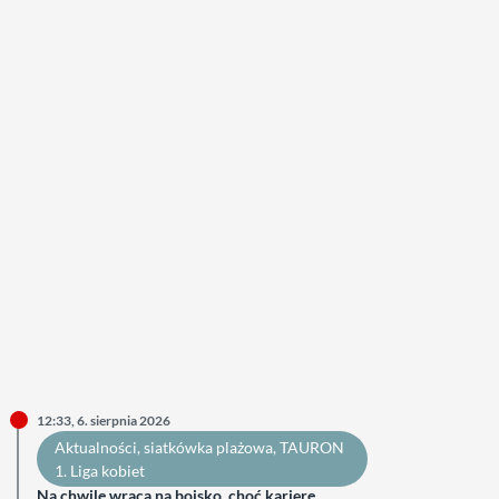
12:33, 6. sierpnia 2026
Aktualności
, 
siatkówka plażowa
, 
TAURON
1. Liga kobiet
Na chwilę wraca na boisko, choć karierę