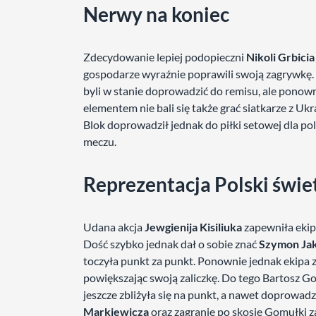
Nerwy na koniec
Zdecydowanie lepiej podopieczni
Nikoli Grbicia
gospodarze wyraźnie poprawili swoją zagrywkę.
byli w stanie doprowadzić do remisu, ale ponow
elementem nie bali się także grać siatkarze z U
Blok doprowadził jednak do piłki setowej dla pols
meczu.
Reprezentacja Polski świe
Udana akcja
Jewgienija Kisiliuka
zapewniła ekip
Dość szybko jednak dał o sobie znać
Szymon Ja
toczyła punkt za punkt. Ponownie jednak ekipa z
powiększając swoją zaliczkę. Do tego Bartosz 
jeszcze zbliżyła się na punkt, a nawet doprowad
Markiewicza
oraz zagranie po skosie Gomułki z