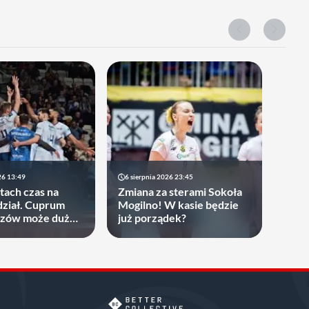
26 13:49
6 sierpnia 2026 23:45
atach czas na
Zmiana za sterami Sokoła
ział. Cuprum
Mogilno! W kasie będzie
rzów może dużo
już porządek?