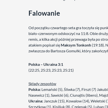
Falowanie
Od początku czwartego seta gra toczyła się punk
biało-czerwonym odskoczyć na 11:8. Obie drużyny
remis, a kilka akcji później przewaga była po s
atakiem popisał się
Maksym Tonkonh
(19:18). 
zwłaszcza do Bartosza Gomułki, który zakończy
Polska – Ukraina
3:1
(22:25, 25:23, 25:23, 25:21)
Składy zespołów
Polska:
Lemański (5), Śliwka (7), Firszt (7) Jakub
Nasewicz (1), Sawicki (6), Ciunajtis (libero), Maj
Ukraina:
Janczuk (15), Kowalow (14), Weletski (7
Szczytkow (1), Kisiliuk (8), Czelenak (5), Luban (3