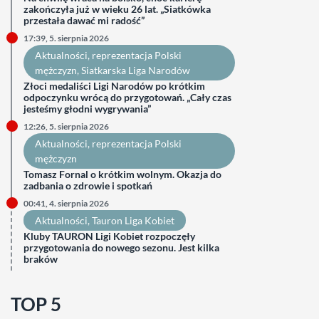
zakończyła już w wieku 26 lat. „Siatkówka
przestała dawać mi radość”
17:39, 5. sierpnia 2026
Aktualności
, 
reprezentacja Polski
mężczyzn
, 
Siatkarska Liga Narodów
Złoci medaliści Ligi Narodów po krótkim
odpoczynku wrócą do przygotowań. „Cały czas
jesteśmy głodni wygrywania”
12:26, 5. sierpnia 2026
Aktualności
, 
reprezentacja Polski
mężczyzn
Tomasz Fornal o krótkim wolnym. Okazja do
zadbania o zdrowie i spotkań
00:41, 4. sierpnia 2026
Aktualności
, 
Tauron Liga Kobiet
Kluby TAURON Ligi Kobiet rozpoczęły
przygotowania do nowego sezonu. Jest kilka
braków
TOP 5