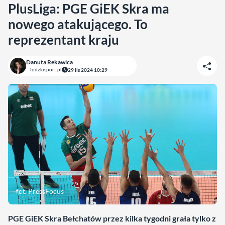
PlusLiga: PGE GiEK Skra ma
nowego atakującego. To
reprezentant kraju
Danuta Rekawica
lodzkisport.pl
29 lis 2024 10:29
fot. PressFocus
PGE GiEK Skra Bełchatów przez kilka tygodni grała tylko z