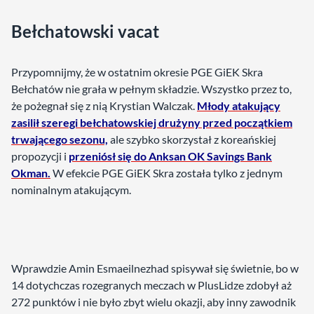
Bełchatowski vacat
Przypomnijmy, że w ostatnim okresie PGE GiEK Skra
Bełchatów nie grała w pełnym składzie. Wszystko przez to,
że pożegnał się z nią Krystian Walczak.
Młody atakujący
zasilił szeregi bełchatowskiej drużyny przed początkiem
trwającego sezonu,
ale szybko skorzystał z koreańskiej
propozycji i
przeniósł się do Anksan OK Savings Bank
Okman.
W efekcie PGE GiEK Skra została tylko z jednym
nominalnym atakującym.
Wprawdzie Amin Esmaeilnezhad spisywał się świetnie, bo w
14 dotychczas rozegranych meczach w PlusLidze zdobył aż
272 punktów i nie było zbyt wielu okazji, aby inny zawodnik