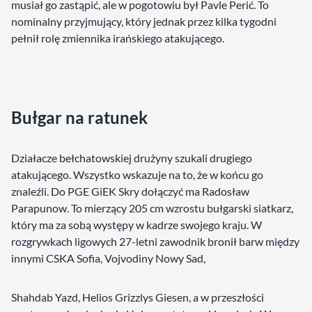
musiał go zastąpić, ale w pogotowiu był Pavle Perić. To
nominalny przyjmujący, który jednak przez kilka tygodni
pełnił rolę zmiennika irańskiego atakującego.
Bułgar na ratunek
Działacze bełchatowskiej drużyny szukali drugiego
atakującego. Wszystko wskazuje na to, że w końcu go
znaleźli. Do PGE GiEK Skry dołączyć ma Radosław
Parapunow. To mierzący 205 cm wzrostu bułgarski siatkarz,
który ma za sobą występy w kadrze swojego kraju. W
rozgrywkach ligowych 27-letni zawodnik bronił barw między
innymi CSKA Sofia, Vojvodiny Nowy Sad,
Shahdab Yazd, Helios Grizzlys Giesen, a w przeszłości