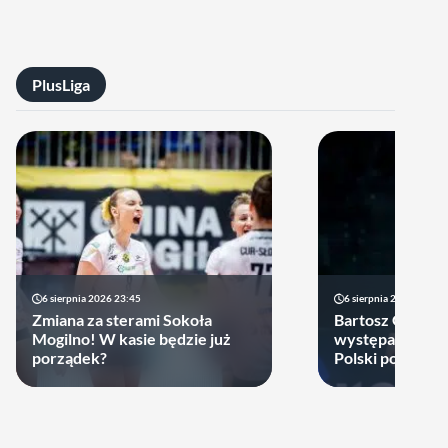
PlusLiga
6 sierpnia 2026 23:45
6 sierpnia 2026 17:40
Zmiana za sterami Sokoła
Bartosz Gomułk
Mogilno! W kasie będzie już
występach w re
porządek?
Polski podjął de
zagra w najbliż