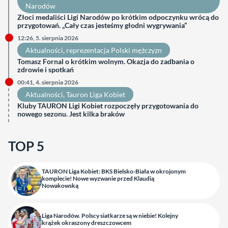
Narodów
Złoci medaliści Ligi Narodów po krótkim odpoczynku wrócą do
przygotowań. „Cały czas jesteśmy głodni wygrywania”
12:26, 5. sierpnia 2026
Aktualności
, 
reprezentacja Polski mężczyzn
Tomasz Fornal o krótkim wolnym. Okazja do zadbania o
zdrowie i spotkań
00:41, 4. sierpnia 2026
Aktualności
, 
Tauron Liga Kobiet
Kluby TAURON Ligi Kobiet rozpoczęły przygotowania do
nowego sezonu. Jest kilka braków
TOP 5
TAURON Liga Kobiet: BKS Bielsko-Biała w okrojonym
komplecie! Nowe wyzwanie przed Klaudią
Nowakowską
Liga Narodów. Polscy siatkarze są w niebie! Kolejny
krążek okraszony dreszczowcem