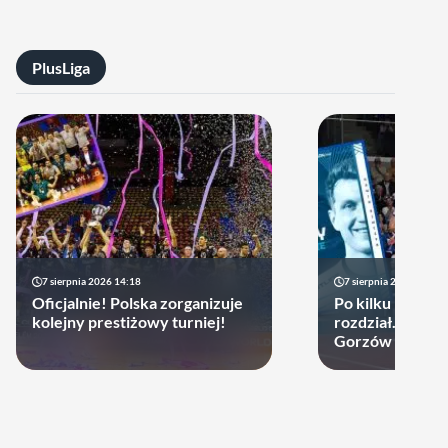
PlusLiga
7 sierpnia 2026 14:18
7 sierpnia 2026 13:49
Oficjalnie! Polska zorganizuje
Po kilku latach 
kolejny prestiżowy turniej!
rozdział. Cupru
Gorzów może d