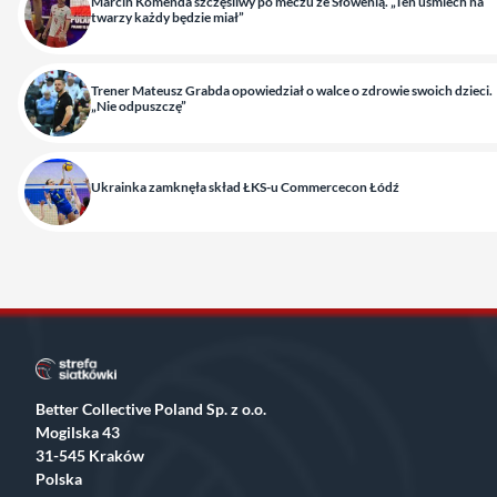
Marcin Komenda szczęśliwy po meczu ze Słowenią. „Ten uśmiech na
twarzy każdy będzie miał”
Trener Mateusz Grabda opowiedział o walce o zdrowie swoich dzieci.
„Nie odpuszczę”
Ukrainka zamknęła skład ŁKS-u Commercecon Łódź
Better Collective Poland Sp. z o.o.
Mogilska 43
31-545 Kraków
Polska