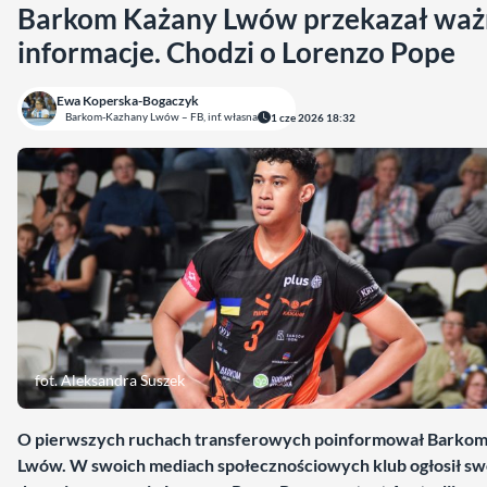
Barkom Każany Lwów przekazał waż
informacje. Chodzi o Lorenzo Pope
Ewa Koperska-Bogaczyk
Barkom-Kazhany Lwów – FB, inf. własna
1 cze 2026 18:32
fot. Aleksandra Suszek
O pierwszych ruchach transferowych poinformował Barko
Lwów. W swoich mediach społecznościowych klub ogłosił sw