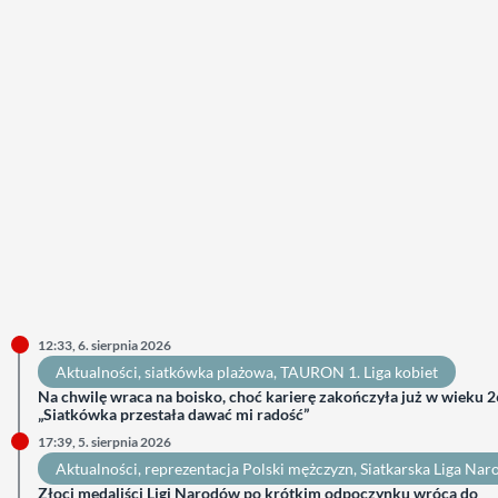
12:33, 6. sierpnia 2026
Aktualności
, 
siatkówka plażowa
, 
TAURON 1. Liga kobiet
Na chwilę wraca na boisko, choć karierę zakończyła już w wieku 26
„Siatkówka przestała dawać mi radość”
17:39, 5. sierpnia 2026
Aktualności
, 
reprezentacja Polski mężczyzn
, 
Siatkarska Liga Na
Złoci medaliści Ligi Narodów po krótkim odpoczynku wrócą do