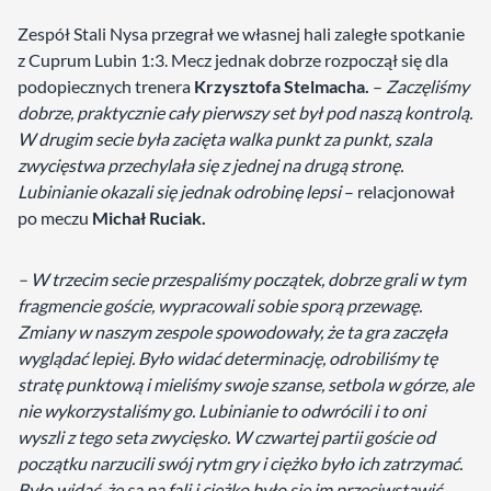
Zespół Stali Nysa przegrał we własnej hali zaległe spotkanie
z Cuprum Lubin 1:3. Mecz jednak dobrze rozpoczął się dla
podopiecznych trenera
Krzysztofa Stelmacha.
–
Zaczęliśmy
dobrze, praktycznie cały pierwszy set był pod naszą kontrolą.
W drugim secie była zacięta walka punkt za punkt, szala
zwycięstwa przechylała się z jednej na drugą stronę.
Lubinianie okazali się jednak odrobinę lepsi
– relacjonował
po meczu
Michał Ruciak.
– W trzecim secie przespaliśmy początek, dobrze grali w tym
fragmencie goście, wypracowali sobie sporą przewagę.
Zmiany w naszym zespole spowodowały, że ta gra zaczęła
wyglądać lepiej. Było widać determinację, odrobiliśmy tę
stratę punktową i mieliśmy swoje szanse, setbola w górze, ale
nie wykorzystaliśmy go. Lubinianie to odwrócili i to oni
wyszli z tego seta zwycięsko. W czwartej partii goście od
początku narzucili swój rytm gry i ciężko było ich zatrzymać.
Było widać, że są na fali i ciężko było się im przeciwstawić.