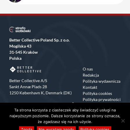
Better Collective Poland Sp. z o.o.
Mogilska 43
31-545 Kraków
Polska
O nas
Redakcja
Better Collective A/S
Polityka wydawnicza
Sankt Annæ Plads 28
Kontakt
1250 København K, Denmark (DK)
Polityka cookies
Polityka prywatności
Facebook
X
Instagram
TikTok
Ta strona korzysta z ciasteczek aby świadczyć usługi na
Copyrights 2015-2024 Strefa Siatkówki All rights reserved
najwyższym poziomie. Dalsze korzystanie ze strony oznacza,
że zgadzasz się na ich użycie.
Zgoda
Nie wyrażam zgody
Polityka cookies