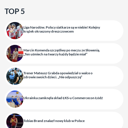
TOP 5
Liga Narodów. Polscy siatkarze są w niebie! Kolejny
krążek okraszony dreszczowcem
Marcin Komenda szczęśliwy po meczu ze Słowenią.
„Ten uśmiech na twarzy każdy będzie miał”
Trener Mateusz Grabda opowiedział o walce o
zdrowie swoich dzieci. „Nie odpuszczę”
Ukrainka zamknęła skład ŁKS-u Commercecon Łódź
Tobias Brand znalazł nowy klub w Polsce