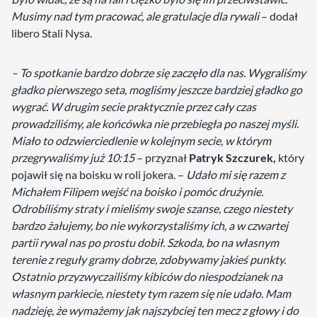
Musimy nad tym pracować, ale gratulacje dla rywali
– dodał
libero Stali Nysa.
– To spotkanie bardzo dobrze się zaczęło dla nas. Wygraliśmy
gładko pierwszego seta, mogliśmy jeszcze bardziej gładko go
wygrać. W drugim secie praktycznie przez cały czas
prowadziliśmy, ale końcówka nie przebiegła po naszej myśli.
Miało to odzwierciedlenie w kolejnym secie, w którym
przegrywaliśmy już 10:15
– przyznał
Patryk Szczurek,
który
pojawił się na boisku w roli jokera. –
Udało mi się razem z
Michałem Filipem wejść na boisko i pomóc drużynie.
Odrobiliśmy straty i mieliśmy swoje szanse, czego niestety
bardzo żałujemy, bo nie wykorzystaliśmy ich, a w czwartej
partii rywal nas po prostu dobił. Szkoda, bo na własnym
terenie z reguły gramy dobrze, zdobywamy jakieś punkty.
Ostatnio przyzwyczailiśmy kibiców do niespodzianek na
własnym parkiecie, niestety tym razem się nie udało. Mam
nadzieję, że wymażemy jak najszybciej ten mecz z głowy i do