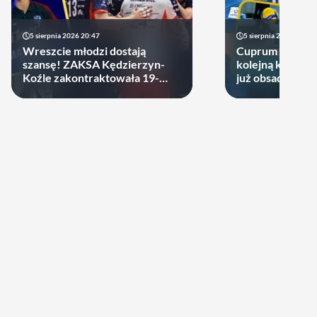
5 sierpnia 2026 20:47
5 sierpnia 2026 14:44
Wreszcie młodzi dostają
Cuprum Stilon 
szansę! ZAKSA Kędzierzyn-
kolejną kartę! P
Koźle zakontraktowała 19-
już obsadzona
latka