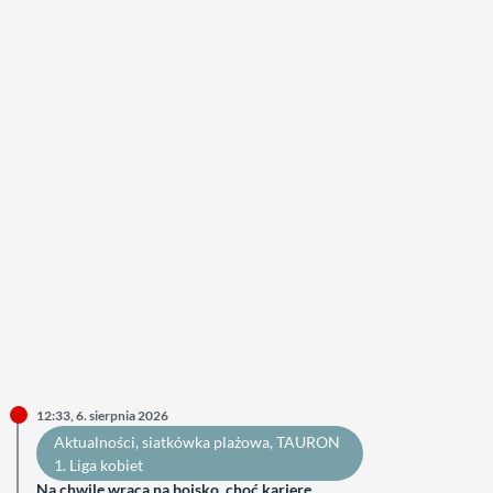
12:33, 6. sierpnia 2026
Aktualności
, 
siatkówka plażowa
, 
TAURON
1. Liga kobiet
Na chwilę wraca na boisko, choć karierę