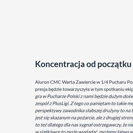
Koncentracja od początku
Aluron CMC Warta Zawiercie w 1/4 Pucharu Polsk
presja będzie towarzyszyła w tym spotkaniu ekip
gra w Pucharze Polski z nami będzie dużym doświ
zespół z PlusLigi. Z tego co pamiętam to takie 
perspektywy zawodnika słabszej drużyny to na t
jest się skazanym na pożarcie, ale z drugiej stron
to też dlatego dla nas sygnał ostrzegawczy, że n
w siatkówce to może wyglądać, możemy łatwo wy