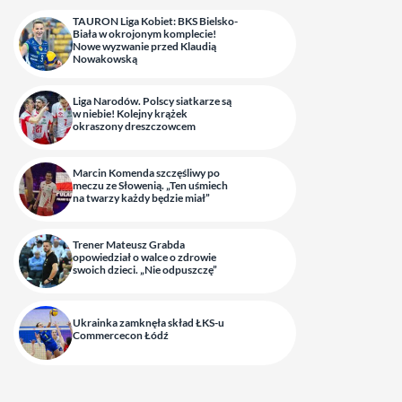
TAURON Liga Kobiet: BKS Bielsko-
Biała w okrojonym komplecie!
Nowe wyzwanie przed Klaudią
Nowakowską
Liga Narodów. Polscy siatkarze są
w niebie! Kolejny krążek
okraszony dreszczowcem
Marcin Komenda szczęśliwy po
meczu ze Słowenią. „Ten uśmiech
na twarzy każdy będzie miał”
Trener Mateusz Grabda
opowiedział o walce o zdrowie
swoich dzieci. „Nie odpuszczę”
Ukrainka zamknęła skład ŁKS-u
Commercecon Łódź