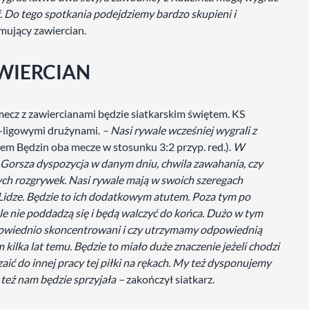
. Do tego spotkania podejdziemy bardzo skupieni i
mujący zawiercian.
WIERCIAN
ecz z zawiercianami będzie siatkarskim świętem. KS
I-ligowymi drużynami.
– Nasi rywale wcześniej wygrali z
m Będzin oba mecze w stosunku 3:2 przyp. red.).
W
 Gorsza dyspozycja w danym dniu, chwila zawahania, czy
tych rozgrywek. Nasi rywale mają w swoich szeregach
idze. Będzie to ich dodatkowym atutem. Poza tym po
e nie poddadzą się i będą walczyć do końca. Dużo w tym
powiednio skoncentrowani i czy utrzymamy odpowiednią
 kilka lat temu. Będzie to miało duże znaczenie jeżeli chodzi
zaić do innej pracy tej piłki na rękach. My też dysponujemy
też nam będzie sprzyjała –
zakończył siatkarz.