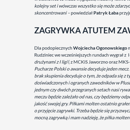
kolejny set i wówczas wszystko się może zdarzyć
skoncentrowani –
powiedział
Patryk Łaba
przyj
ZAGRYWKA ATUTEM ZA
Dla podopiecznych
Wojciecha Ogonowskiego
m
Rudziniec we wcześniejszych rundach wygrał z 
drużynami z I ligi
( z MCKiS Jaworzno oraz MKS-e
Pucharze Polski o awansie decyduje jeden mecz.
brak skupienia decyduje o tym, że odpada się z 
doświadczonych i ogranych zawodników w PlusL
jednym czy dwóch przegranych setach nasi rywal
meczu będzie zależało od nas, czy będziemy od
jakość swojej gry. Piłkami molten ostatnio grałem
o przyjęcie zagrywki. Trzeba będzie się przyzwyc
mocną zagrywką i mam nadzieję, że piłka molten 