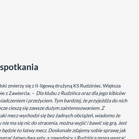
 spotkania
i zmierzy się z II-ligową drużyną KS Rudziniec. Większa
ie z Zawiercia.
– Dla klubu z Rudzińca oraz dla jego kibiców
adczeniem i przeżyciem. Tym bardziej, że przyjeżdża do nich
mecze cieszą się zawsze dużym zainteresowaniem. Z
aki mecz wychodzi się bez żadnych obciążeń, wiadomo że
y nie ma się nic do stracenia, można wyjść i bawić się grą. Jest
ie będzie to łatwy mecz. Doskonale zdajemy sobie sprawę jak
grać łatwo dwa sety, a zawodnicy z Rudzińca mogą wygrać