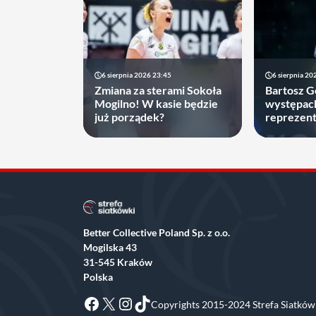
6 sierpnia 2026 23:45
6 sierpnia 20
Zmiana za sterami Sokoła
Bartosz 
Mogilno! W kasie będzie
występac
już porządek?
reprezenta
decyzję, 
najbliższ
Better Collective Poland Sp. z o.o.
Mogilska 43
31-545 Kraków
Polska
Facebook
X
Instagram
TikTok
Copyrights 2015-2024 Strefa Siatkówk