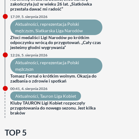
zakończyła już w wieku 26 lat. „Siatkówka
przestała dawać mi radość”
17:39, 5. sierpnia 2026
Aktualności
, 
reprezentacja Polski
mężczyzn
, 
Siatkarska Liga Narodów
Złoci medaliści Ligi Narodów po krótkim
odpoczynku wrócą do przygotowań. „Cały czas
jesteśmy głodni wygrywania”
12:26, 5. sierpnia 2026
Aktualności
, 
reprezentacja Polski
mężczyzn
Tomasz Fornal o krótkim wolnym. Okazja do
zadbania o zdrowie i spotkań
00:41, 4. sierpnia 2026
Aktualności
, 
Tauron Liga Kobiet
Kluby TAURON Ligi Kobiet rozpoczęły
przygotowania do nowego sezonu. Jest kilka
braków
TOP 5