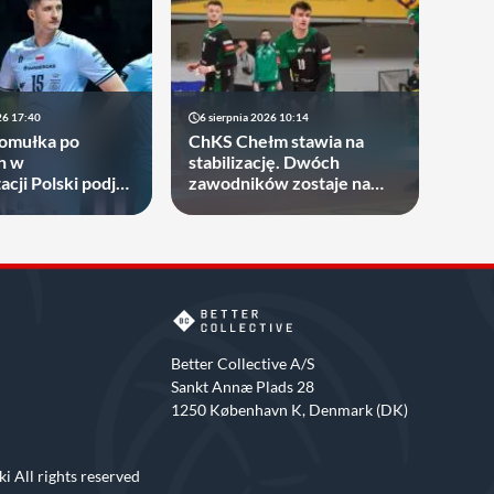
26 17:40
6 sierpnia 2026 10:14
Gomułka po
ChKS Chełm stawia na
h w
stabilizację. Dwóch
cji Polski podjął
zawodników zostaje na
gdzie zagra w
dłużej
ych sezonach!
Better Collective A/S
Sankt Annæ Plads 28
1250 København K, Denmark (DK)
i All rights reserved