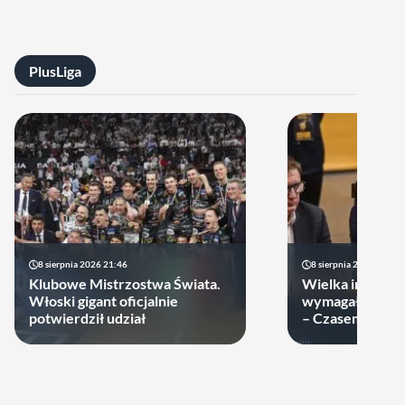
PlusLiga
8 sierpnia 2026 21:46
8 sierpnia 2026 19:22
Klubowe Mistrzostwa Świata.
Wielka impreza
Włoski gigant oficjalnie
wymagała wielk
potwierdził udział
– Czasem warto
swoje ręce