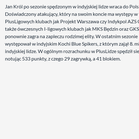
Jan Król po sezonie spędzonym w indyjskiej lidze wraca do Pols
Doświadczony atakujący, który na swoim koncie ma występy w 
PlusLigowych klubach jak Projekt Warszawa czy Indykpol AZS O
także ówczesnych I-ligowych klubach jak MKS Będzin oraz GK
ponownie zagra na zapleczu rodzimej elity. W ostatnim sezonie
występował w indyjskim Kochi Blue Spikers, z którym zajął 8. m
indyjskiej lidze. W ogólnym rozrachunku w PlusLidze spędził si
notując 533 punkty, z czego 29 zagrywką, a 41 blokiem.