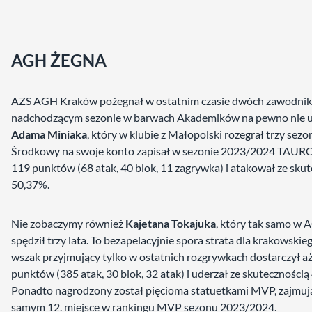
AGH ŻEGNA
AZS AGH Kraków pożegnał w ostatnim czasie dwóch zawodni
nadchodzącym sezonie w barwach Akademików na pewno nie 
Adama Miniaka
, który w klubie z Małopolski rozegrał trzy sezo
Środkowy na swoje konto zapisał w sezonie 2023/2024 TAURO
119 punktów (68 atak, 40 blok, 11 zagrywka) i atakował ze sku
50,37%.
Nie zobaczymy również
Kajetana Tokajuka
, który tak samo w
spędził trzy lata. To bezapelacyjnie spora strata dla krakowskie
wszak przyjmujący tylko w ostatnich rozgrywkach dostarczył a
punktów (385 atak, 30 blok, 32 atak) i uderzał ze skutecznością
Ponadto nagrodzony został pięcioma statuetkami MVP, zajmuj
samym 12. miejsce w rankingu MVP sezonu 2023/2024.