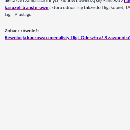
ale także i zamiarach innych klubów dowiedzą się Państwo z
na
karuzeli transferowej
, która odnosi się także do I ligi kobiet
Ligi i PlusLigi.
Zobacz również:
Rewolucja kadrowa u medalisty I ligi. Odeszło aż 8 zawodni