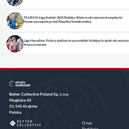
TAURON Liga Kobiet: BKS Bielsko-Biała w okrojonym komplecie!
Nowe wyzwanie przed Klaudią Nowakowską
Liga Narodów. Polscy siatkarze są w niebie! Kolejny krążek okraszony
dreszczowcem
Better Collective Poland Sp. z o.o.
Mogilska 43
31-545 Kraków
Polska
O nas
Redakcja