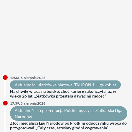
12:33, 6. sierpnia 2026
Aktualności
, 
siatkówka plażowa
, 
TAURON 1. Liga kobiet
Na chwilę wraca na boisko, choć karierę zakończyła już w
wieku 26 lat. „Siatkówka przestała dawać mi radość”
17:39, 5. sierpnia 2026
Aktualności
, 
reprezentacja Polski mężczyzn
, 
Siatkarska Liga
Narodów
Złoci medaliści Ligi Narodów po krótkim odpoczynku wrócą do
przygotowań. „Cały czas jesteśmy głodni wygrywania”