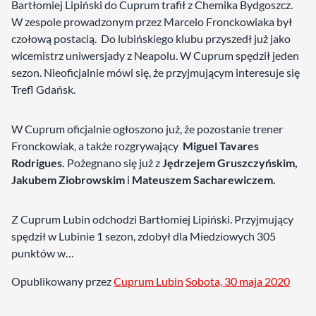
Bartłomiej Lipiński do Cuprum trafił z Chemika Bydgoszcz.
W zespole prowadzonym przez Marcelo Fronckowiaka był
czołową postacią. Do lubińskiego klubu przyszedł już jako
wicemistrz uniwersjady z Neapolu. W Cuprum spędził jeden
sezon. Nieoficjalnie mówi się, że przyjmującym interesuje się
Trefl Gdańsk.
W Cuprum oficjalnie ogłoszono już, że pozostanie trener
Fronckowiak, a także rozgrywający
Miguel Tavares
Rodrigues.
Pożegnano się już z
Jędrzejem Gruszczyńskim,
Jakubem Ziobrowskim
i
Mateuszem Sacharewiczem.
Z Cuprum Lubin odchodzi Bartłomiej Lipiński. Przyjmujący
spędził w Lubinie 1 sezon, zdobył dla Miedziowych 305
punktów w…
Opublikowany przez
Cuprum Lubin
Sobota, 30 maja 2020