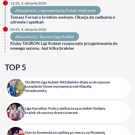
12:26, 5. sierpnia 2026
Aktualności
, 
reprezentacja Polski mężczyzn
Tomasz Fornal o krótkim wolnym. Okazja do zadbania o
zdrowie i spotkań
00:41, 4. sierpnia 2026
Aktualności
, 
Tauron Liga Kobiet
Kluby TAURON Ligi Kobiet rozpoczęły przygotowania do
nowego sezonu. Jest kilka braków
TOP 5
TAURON Liga Kobiet: BKS Bielsko-Biała w okrojonym
komplecie! Nowe wyzwanie przed Klaudią
Nowakowską
Liga Narodów. Polscy siatkarze są w niebie! Kolejny
krążek okraszony dreszczowcem
Marcin Komenda szczęśliwy po meczu ze Słowenią.