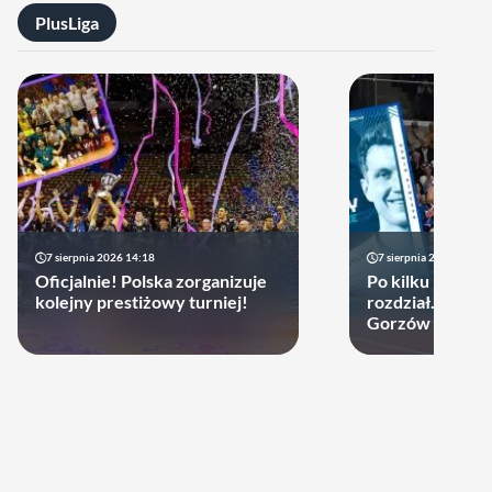
PlusLiga
7 sierpnia 2026 14:18
7 sierpnia 2026 13:49
Oficjalnie! Polska zorganizuje
Po kilku latach 
kolejny prestiżowy turniej!
rozdział. Cupru
Gorzów może d