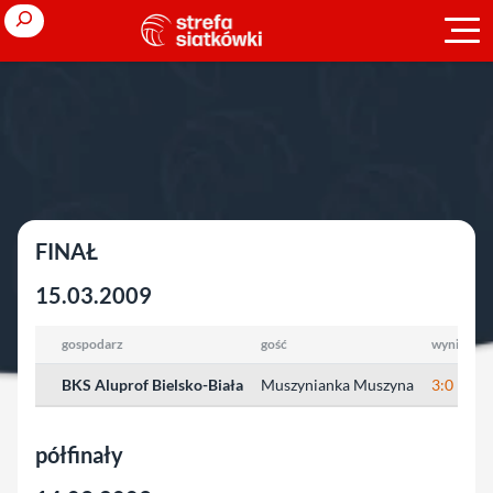
Przejdź
Search
do
treści
Strona główna
»
Puchar Polski
»
2008/2009
»
kobiety
kobiety
FINAŁ
15.03.2009
gospodarz
gość
wynik
w
BKS Aluprof Bielsko-Biała
Muszynianka Muszyna
3:0
2
półfinały