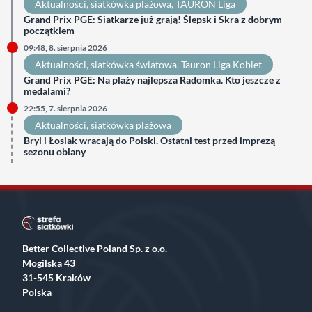
Aktualności
, 
siatkówka plażowa
, 
TAURON Liga
Grand Prix PGE: Siatkarze już grają! Ślepsk i Skra z dobrym
początkiem
09:48, 8. sierpnia 2026
Aktualności
, 
siatkówka światowa
, 
Tauron Liga Kobiet
Grand Prix PGE: Na plaży najlepsza Radomka. Kto jeszcze z
medalami?
22:55, 7. sierpnia 2026
Aktualności
, 
siatkówka plażowa
Bryl i Łosiak wracają do Polski. Ostatni test przed imprezą
sezonu oblany
Better Collective Poland Sp. z o.o.
Mogilska 43
31-545 Kraków
Polska