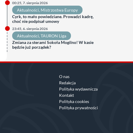
00:25, 7. sierpnia 2026
Aktualności
, 
Mistrzostwa Europy
Cyrk, to mało powiedziane. Prowadzi kadrę,
choć nie podpisał umowy
23:45, 6. sierpnia 2026
Aktualności
, 
TAURON Liga
Zmiana za sterami Sokoła Mogilno! W kasie
będzie już porządek?
O nas
Redakcja
Polityka wydawnicza
Kontakt
Polityka cookies
Polityka prywatności