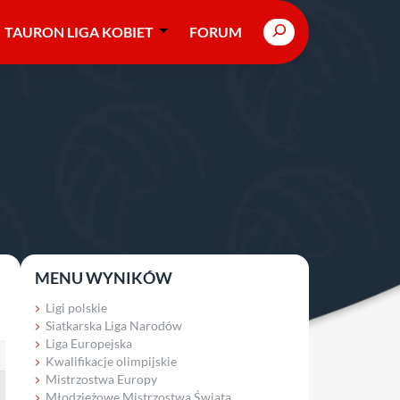
Search
TAURON LIGA KOBIET
FORUM
MENU WYNIKÓW
Ligi polskie
Siatkarska Liga Narodów
Liga Europejska
Kwalifikacje olimpijskie
Mistrzostwa Europy
Młodzieżowe Mistrzostwa Świata