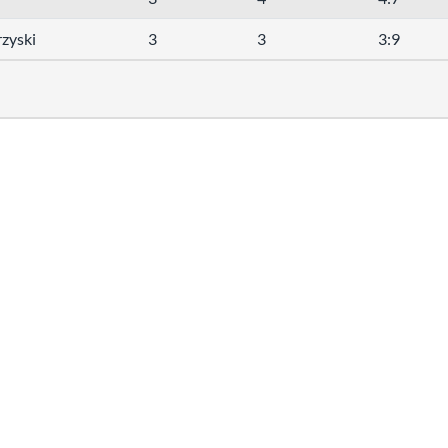
zyski
3
3
3:9