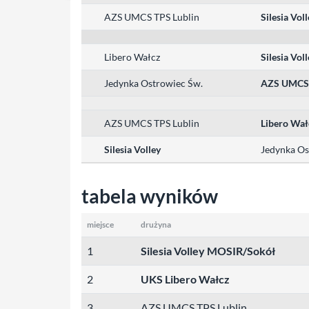
AZS UMCS TPS Lublin
Silesia Vol
Libero Wałcz
Silesia Vol
Jedynka Ostrowiec Św.
AZS UMCS 
AZS UMCS TPS Lublin
Libero Wał
Silesia Volley
Jedynka Os
tabela wyników
miejsce
drużyna
1
Silesia Volley MOSIR/Sokół
2
UKS Libero Wałcz
3
AZS UMCS TPS Lublin