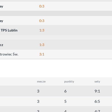
ley
0:3
ley
0:3
TPS Lublin
1:3
cz
1:3
trowiec Św.
3:1
mecze
punkty
sety
3
6
9:1
3
5
6:5
3
4
4:7