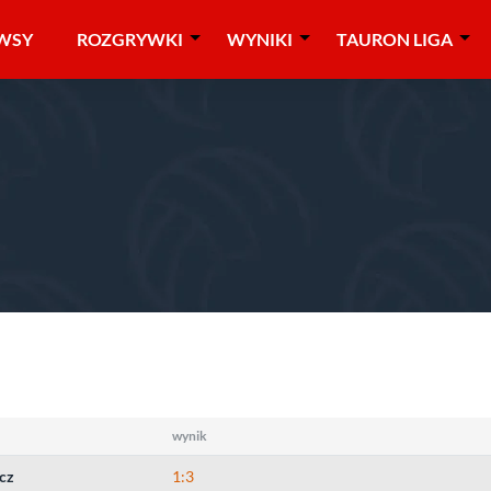
WSY
ROZGRYWKI
WYNIKI
TAURON LIGA
010/2011
»
juniorki
»
1/4 finału
»
Ostrowiec Św.
wynik
cz
1:3