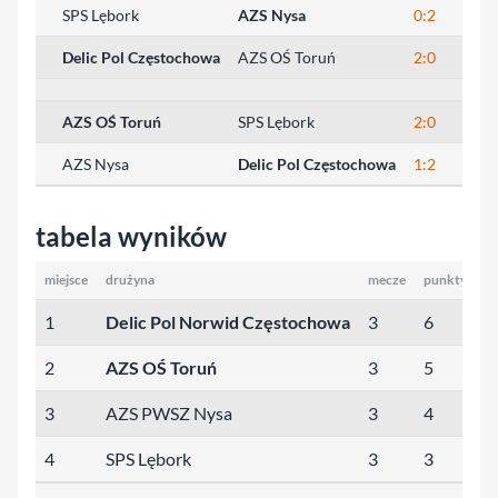
SPS Lębork
AZS Nysa
0:2
21:2
Delic Pol Częstochowa
AZS OŚ Toruń
2:0
27:2
AZS OŚ Toruń
SPS Lębork
2:0
25:2
AZS Nysa
Delic Pol Częstochowa
1:2
25:2
tabela wyników
miejsce
drużyna
mecze
punkty
se
1
Delic Pol Norwid Częstochowa
3
6
6
2
AZS OŚ Toruń
3
5
4
3
AZS PWSZ Nysa
3
4
3
4
SPS Lębork
3
3
0