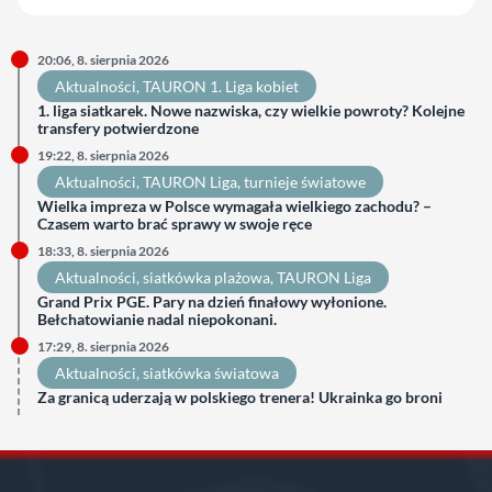
20:06, 8. sierpnia 2026
Aktualności
, 
TAURON 1. Liga kobiet
1. liga siatkarek. Nowe nazwiska, czy wielkie powroty? Kolejne
transfery potwierdzone
19:22, 8. sierpnia 2026
Aktualności
, 
TAURON Liga
, 
turnieje światowe
Wielka impreza w Polsce wymagała wielkiego zachodu? –
Czasem warto brać sprawy w swoje ręce
18:33, 8. sierpnia 2026
Aktualności
, 
siatkówka plażowa
, 
TAURON Liga
Grand Prix PGE. Pary na dzień finałowy wyłonione.
Bełchatowianie nadal niepokonani.
17:29, 8. sierpnia 2026
Aktualności
, 
siatkówka światowa
Za granicą uderzają w polskiego trenera! Ukrainka go broni