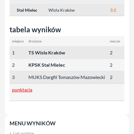
Stal Mielec
Wisła Kraków
3:2
tabela wyników
miejsce
drużyna
mecze
punk
1
TS Wisła Kraków
2
3
2
KPSK Stal Mielec
2
3
3
MUKS Dargfil Tomaszów Mazowiecki
2
3
punktacja
MENU WYNIKÓW
Ligi polskie