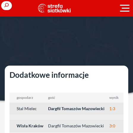
Przejdź
Search
do
treści
Strona główna
»
Młodzieżowe Mistrzostwa Polski
»
2009/2010
»
juniorki
»
1/8 finału
»
Mielec
Mielec
Dodatkowe informacje
gospodarz
gość
wynik
Stal Mielec
Dargfil Tomaszów Mazowiecki
1:3
Wisła Kraków
Dargfil Tomaszów Mazowiecki
3:0