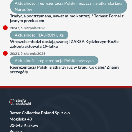
Aktualności
, 
reprezentacja Polski mężczyzn
, 
Siatkarska Liga
Narodów
Tradycja podtrzymana, nawet mimo kontuzji! Tomasz Fornal z
jasnym przekazem
20:47, 5. sierpnia 2026
Aktualności
, 
TAURON Liga
Wreszcie młodzi dostają szansę! ZAKSA Kędzierzyn-Koźle
zakontraktowała 19-latka
20:21, 5. sierpnia 2026
Aktualności
, 
reprezentacja Polski mężczyzn
Reprezentacja Polski siatkarzy już w kraju. Co dalej? Znamy
szczegóły
Better Collective Poland Sp. z o.o.
Mogilska 43
31-545 Kraków
Polska