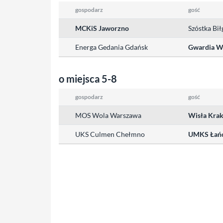
gospodarz
gość
MCKiS Jaworzno
Szóstka Bił
Energa Gedania Gdańsk
Gwardia W
o miejsca 5-8
gospodarz
gość
MOS Wola Warszawa
Wisła Kra
UKS Culmen Chełmno
UMKS Łań