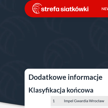
Przejdź
do
NE
treści
Strona główna
»
Młodzieżowe Mistrzostwa Polski
»
2
finał
Dodatkowe informacje
Klasyfikacja końcowa
1
Impel Gwardia Wrocław