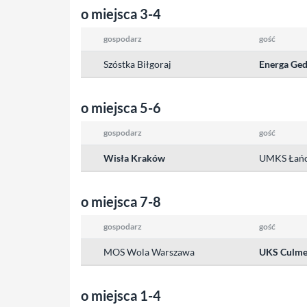
o miejsca 3-4
gospodarz
gość
Szóstka Biłgoraj
Energa Ged
o miejsca 5-6
gospodarz
gość
Wisła Kraków
UMKS Łań
o miejsca 7-8
gospodarz
gość
MOS Wola Warszawa
UKS Culme
o miejsca 1-4