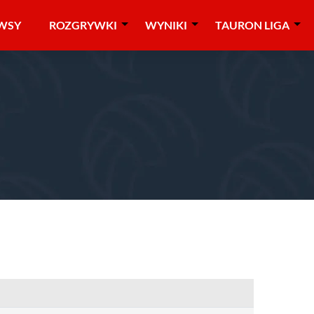
WSY
ROZGRYWKI
WYNIKI
TAURON LIGA
005/2006
»
kadetki
»
runda finałowa
»
finał