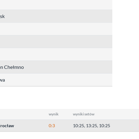
sk
en Chełmno
wa
wynik
wyniki setów
rocław
0:3
10:25, 13:25, 10:25