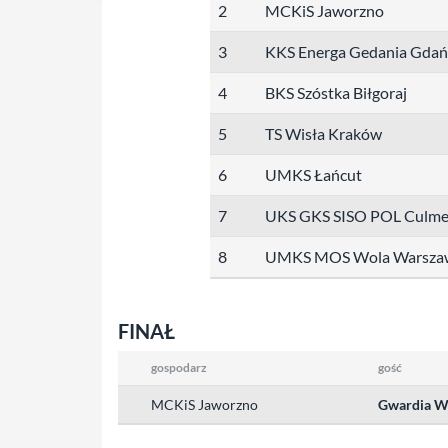
2
MCKiS Jaworzno
3
KKS Energa Gedania Gdań
4
BKS Szóstka Biłgoraj
5
TS Wisła Kraków
6
UMKS Łańcut
7
UKS GKS SISO POL Culm
8
UMKS MOS Wola Warsza
FINAŁ
gospodarz
gość
MCKiS Jaworzno
Gwardia W