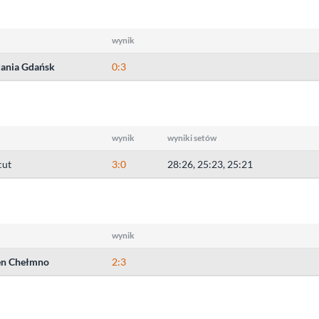
wynik
ania Gdańsk
0:3
wynik
wyniki setów
cut
3:0
28:26, 25:23, 25:21
wynik
n Chełmno
2:3