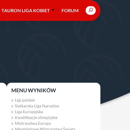
Search
TAURON LIGA KOBIET
FORUM
MENU WYNIKÓW
Ligi polskie
Siatkarska Liga Narodów
Liga Europejska
Kwalifikacje olimpijskie
Mistrzostwa Europy
Młodzieżowe Mistrzostwa Świata