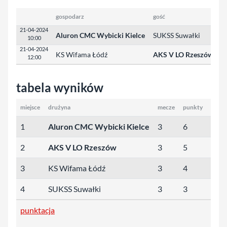
gospodarz
gość
w
21-04-2024
Aluron CMC Wybicki Kielce
SUKSS Suwałki
2
10:00
21-04-2024
KS Wifama Łódź
AKS V LO Rzeszów
1
12:00
tabela wyników
miejsce
drużyna
mecze
punkty
sety
1
Aluron CMC Wybicki Kielce
3
6
6:2
2
AKS V LO Rzeszów
3
5
5:3
3
KS Wifama Łódź
3
4
4:4
4
SUKSS Suwałki
3
3
0:6
punktacja