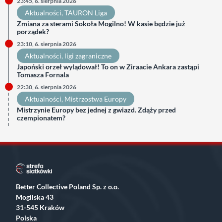
23:45, 6. sierpnia 2026
Aktualności
, 
TAURON Liga
Zmiana za sterami Sokoła Mogilno! W kasie będzie już
porządek?
23:10, 6. sierpnia 2026
Aktualności
, 
ligi zagraniczne
Japoński orzeł wylądował! To on w Ziraacie Ankara zastąpi
Tomasza Fornala
22:30, 6. sierpnia 2026
Aktualności
, 
Mistrzostwa Europy
Mistrzynie Europy bez jednej z gwiazd. Zdąży przed
czempionatem?
Better Collective Poland Sp. z o.o.
Mogilska 43
31-545 Kraków
Polska