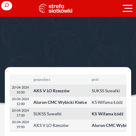
Przejdź
Search
do
treści
Strona główna
»
Młodzieżowe Mistrzostwa Polski
»
2023/2024
»
młodzicy
»
1/2 finału
1/2 finału
gospodarz
gość
20-04-2024
AKS V LO Rzeszów
SUKSS Suwałki
10:00
20-04-2024
Aluron CMC Wybicki Kielce
KS Wifama Łódź
12:00
20-04-2024
SUKSS Suwałki
KS Wifama Łódź
17:00
20-04-2024
AKS V LO Rzeszów
Aluron CMC Wybicki K
19:00