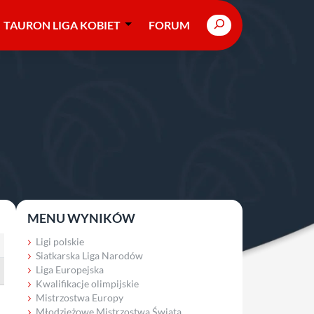
Search
TAURON LIGA KOBIET
FORUM
MENU WYNIKÓW
Ligi polskie
Siatkarska Liga Narodów
Liga Europejska
Kwalifikacje olimpijskie
Mistrzostwa Europy
Młodzieżowe Mistrzostwa Świata