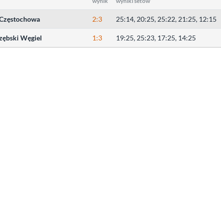
wynik
wyniki setów
Częstochowa
2:3
25:14, 20:25, 25:22, 21:25, 12:15
rzębski Węgiel
1:3
19:25, 25:23, 17:25, 14:25