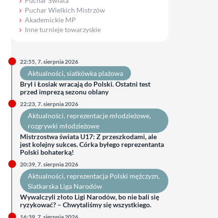
Puchar Świata
Puchar Wielkich Mistrzów
Akademickie MP
Inne turnieje towarzyskie
22:55, 7. sierpnia 2026
Aktualności
, 
siatkówka plażowa
Bryl i Łosiak wracają do Polski. Ostatni test
przed imprezą sezonu oblany
22:23, 7. sierpnia 2026
Aktualności
, 
reprezentacje młodzieżowe
, 
rozgrywki młodzieżowe
Mistrzostwa świata U17: Z przeszkodami, ale
jest kolejny sukces. Córka byłego reprezentanta
Polski bohaterką!
20:39, 7. sierpnia 2026
Aktualności
, 
reprezentacja Polski mężczyzn
, 
Siatkarska Liga Narodów
Wywalczyli złoto Ligi Narodów, bo nie bali się
ryzykować? – Chwytaliśmy się wszystkiego.
16:39, 7. sierpnia 2026