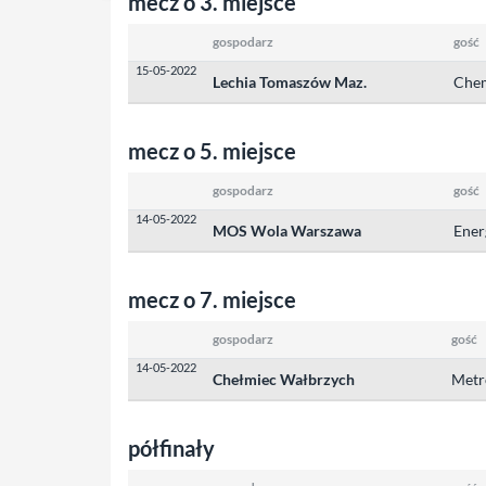
mecz o 3. miejsce
gospodarz
gość
15-05-2022
Lechia Tomaszów Maz.
Chem
mecz o 5. miejsce
gospodarz
gość
14-05-2022
MOS Wola Warszawa
Ener
mecz o 7. miejsce
gospodarz
gość
14-05-2022
Chełmiec Wałbrzych
Metr
półfinały