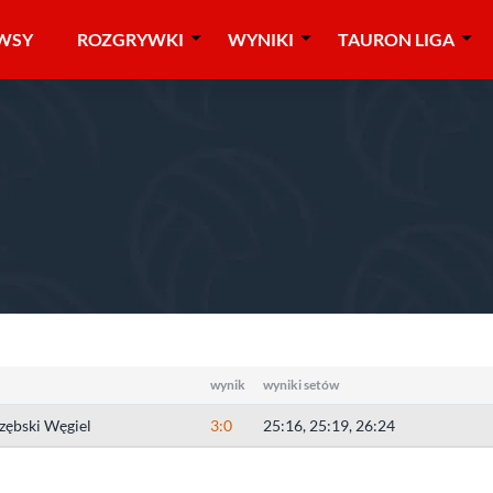
WSY
ROZGRYWKI
WYNIKI
TAURON LIGA
021/2022
»
kadeci
»
turniej finałowy
wynik
wyniki setów
rzębski Węgiel
3:0
25:16, 25:19, 26:24