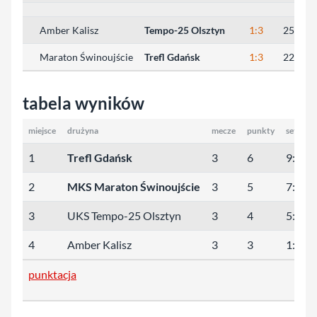
Amber Kalisz
Tempo-25 Olsztyn
1:3
25:17, 
Maraton Świnoujście
Trefl Gdańsk
1:3
22:25, 
tabela wyników
miejsce
drużyna
mecze
punkty
sety
1
Trefl Gdańsk
3
6
9:2
2
MKS Maraton Świnoujście
3
5
7:4
3
UKS Tempo-25 Olsztyn
3
4
5:7
4
Amber Kalisz
3
3
1:9
punktacja