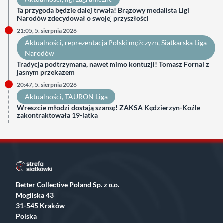
Ta przygoda będzie dalej trwała! Brązowy medalista Ligi
Narodów zdecydował o swojej przyszłości
21:05, 5. sierpnia 2026
Aktualności
, 
reprezentacja Polski mężczyzn
, 
Siatkarska Liga
Narodów
Tradycja podtrzymana, nawet mimo kontuzji! Tomasz Fornal z
jasnym przekazem
20:47, 5. sierpnia 2026
Aktualności
, 
TAURON Liga
Wreszcie młodzi dostają szansę! ZAKSA Kędzierzyn-Koźle
zakontraktowała 19-latka
Better Collective Poland Sp. z o.o.
Mogilska 43
31-545 Kraków
Polska