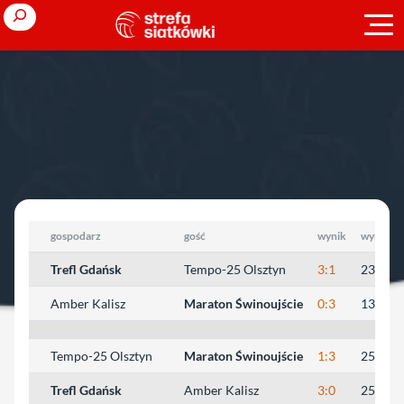
Przejdź
Search
do
treści
Strona główna
»
Młodzieżowe Mistrzostwa Polski
»
2014/2015
»
kadeci
»
1/2 finału
1/2 finału
gospodarz
gość
wynik
wyniki s
Trefl Gdańsk
Tempo-25 Olsztyn
3:1
23:25, 
Amber Kalisz
Maraton Świnoujście
0:3
13:25, 
Tempo-25 Olsztyn
Maraton Świnoujście
1:3
25:17, 
Trefl Gdańsk
Amber Kalisz
3:0
25:18, 