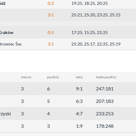
ódź
0:3
19:25, 18:25, 20:25
3:1
25:21, 25:20, 23:25, 25:15
Kraków
0:3
17:25, 15:25, 22:25
trowiec Św.
3:1
25:20, 25:17, 22:25, 25:19
mecze
punkty
sety
małe punkty
3
6
9:1
247:181
3
5
6:3
207:183
zyski
3
4
4:7
233:253
3
3
1:9
178:248