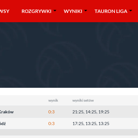
WSY
ROZGRYWKI
WYNIKI
TAURON LIGA
006/2007
»
juniorki
»
1/4 finału
wynik
wyniki setów
Kraków
0:3
21:25, 14:25, 19:25
ódź
0:3
17:25, 13:25, 13:25