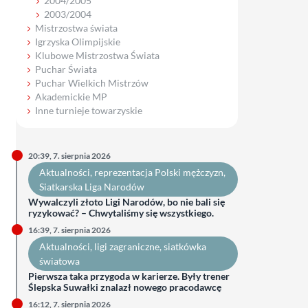
2004/2005
2003/2004
Mistrzostwa świata
Igrzyska Olimpijskie
Klubowe Mistrzostwa Świata
Puchar Świata
Puchar Wielkich Mistrzów
Akademickie MP
Inne turnieje towarzyskie
20:39, 7. sierpnia 2026
Aktualności
, 
reprezentacja Polski mężczyzn
, 
Siatkarska Liga Narodów
Wywalczyli złoto Ligi Narodów, bo nie bali się
ryzykować? – Chwytaliśmy się wszystkiego.
16:39, 7. sierpnia 2026
Aktualności
, 
ligi zagraniczne
, 
siatkówka
światowa
Pierwsza taka przygoda w karierze. Były trener
Ślepska Suwałki znalazł nowego pracodawcę
16:12, 7. sierpnia 2026