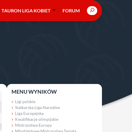
Search
TAURON LIGA KOBIET
FORUM
MENU WYNIKÓW
Ligi polskie
Siatkarska Liga Narodów
Liga Europejska
Kwalifikacje olimpijskie
Mistrzostwa Europy
Młodzieżowe Mistrzostwa Świata