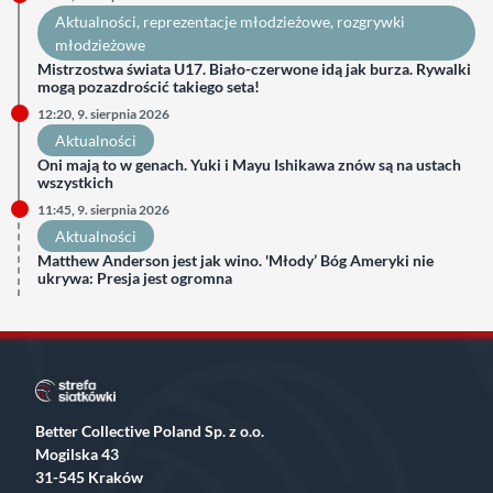
Aktualności
, 
reprezentacje młodzieżowe
, 
rozgrywki
młodzieżowe
Mistrzostwa świata U17. Biało-czerwone idą jak burza. Rywalki
mogą pozazdrościć takiego seta!
12:20, 9. sierpnia 2026
Aktualności
Oni mają to w genach. Yuki i Mayu Ishikawa znów są na ustach
wszystkich
11:45, 9. sierpnia 2026
Aktualności
Matthew Anderson jest jak wino. 'Młody’ Bóg Ameryki nie
ukrywa: Presja jest ogromna
Better Collective Poland Sp. z o.o.
Mogilska 43
31-545 Kraków