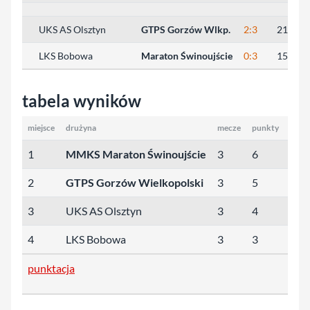
UKS AS Olsztyn
GTPS Gorzów Wlkp.
2:3
21:25, 
LKS Bobowa
Maraton Świnoujście
0:3
15:25, 
tabela wyników
miejsce
drużyna
mecze
punkty
sety
1
MMKS Maraton Świnoujście
3
6
9:0
2
GTPS Gorzów Wielkopolski
3
5
6:5
3
UKS AS Olsztyn
3
4
5:6
4
LKS Bobowa
3
3
0:9
punktacja