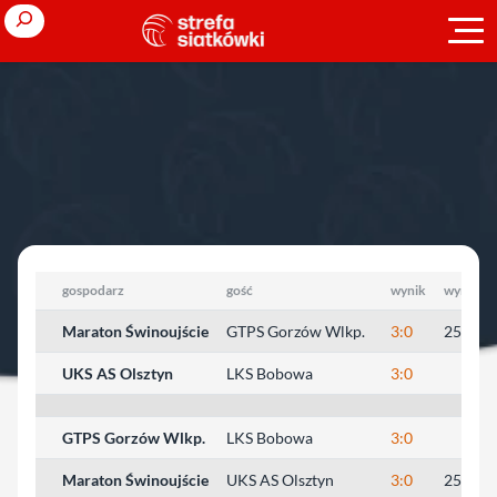
Przejdź
Search
do
treści
Strona główna
»
Młodzieżowe Mistrzostwa Polski
»
2004/2005
»
kadeci
»
1/2 finału
1/2 finału
gospodarz
gość
wynik
wyniki s
Maraton Świnoujście
GTPS Gorzów Wlkp.
3:0
25:23, 
UKS AS Olsztyn
LKS Bobowa
3:0
GTPS Gorzów Wlkp.
LKS Bobowa
3:0
Maraton Świnoujście
UKS AS Olsztyn
3:0
25:22, 