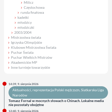
Milicz
Częstochowa
runda finałowa
kadetki
młodzicy
młodziczki
2003/2004
Mistrzostwa świata
Igrzyska Olimpijskie
Klubowe Mistrzostwa Świata
Puchar Świata
Puchar Wielkich Mistrzów
Akademickie MP
Inne turnieje towarzyskie
14:39, 9. sierpnia 2026
Aktualności
, 
reprezentacja Polski mężczyzn
, 
Siatkarska Liga
Narodów
Tomasz Fornal w mocnych słowach o Chinach. Lokalne media
nie pozostały obojętne
12:40, 9. sierpnia 2026